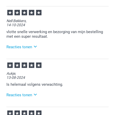
11-05-2026
12:04
Bedankt voor je review. Wat fijn om te horen dat je
Nell Bekkers,
tevreden bent over je ontvangen foto op aluminium.
14-10-2024
Heel veel plezier ervan!
vlotte snelle verwerking en bezorging van mijn bestelling
met een super resultaat.
Reacties tonen
14-10-2024
11:47
Bedankt voor je review. Fijn om te horen dat je je
Aukje,
bestelling naar tevredenheid hebt ontvangen. Heel
13-08-2024
veel plezier ervan en wellicht tot een volgende keer.
Is helemaal volgens verwachting.
Reacties tonen
14-08-2024
10:18