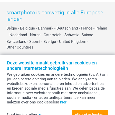
smartphoto is aanwezig in alle Europese
landen:
België
-
Belgique
-
Danmark
-
Deutschland
-
France
-
Ireland
-
Nederland
-
Norge
-
Österreich
-
Schweiz
-
Suisse
-
Switzerland
-
Suomi
-
Sverige
-
United Kingdom
-
Other Countries
Deze website maakt gebruik van cookies en
Alle prijzen zijn in EURO (€) inclusief BTW en exclusief verzendkosten.
andere internettechnologieën
We gebruiken cookies en andere technologieën (bv. AI) om
jou een betere ervaring aan te bieden. We analyseren
websitebezoeken, personaliseren inhoud en advertenties
© smartphoto group. Alle rechten voorbehouden.
Disclaimer
en bieden sociale media functies aan. We delen bepaalde
informatie over websitegebruik met onze analytische -,
sociale media - en advertentiepartners. Je kan meer
nalezen over ons cookiebeleid
hier
.
Personaliseer je Foto op aluminium geborsteld
50 x 75 cm
Cookies instellen
Alle cookies toestaan