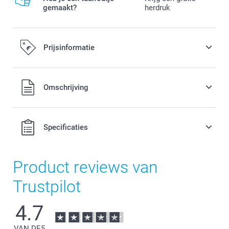
gemaakt?
herdruk
Prijsinformatie
Alle prijzen zijn in EURO (€) inclusief BTW en exclusief
Omschrijving
verzendkosten.
Specificaties
Product reviews van
Trustpilot
4.7
VAN DE
5