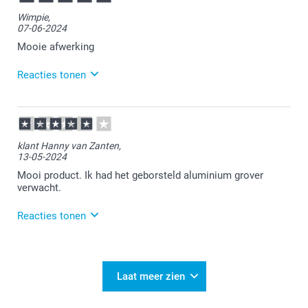
Fijn dat je bestelling is zoals je het had verwacht.
Wimpie,
Heel veel plezier van je aluminium foto!
07-06-2024
Mooie afwerking
Reacties tonen
10-06-2024
14:39
Dat is goed om te lezen.
klant Hanny van Zanten,
13-05-2024
Veel plezier ervan!
Mooi product. Ik had het geborsteld aluminium grover
verwacht.
Reacties tonen
14-05-2024
16:10
Bedankt voor je bericht.
Laat meer zien
Heel veel plezier van je bestelling!