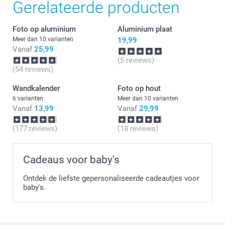
Gerelateerde producten
Graag tot ziens bij smartphoto!
Foto op aluminium
Aluminium plaat
Meer dan 10 varianten
19,99
Vanaf
25,99
(5 reviews)
(54 reviews)
Wandkalender
Foto op hout
6 varianten
Meer dan 10 varianten
Vanaf
13,99
Vanaf
29,99
(177 reviews)
(18 reviews)
Cadeaus voor baby's
Ontdek de liefste gepersonaliseerde cadeautjes voor
baby's.