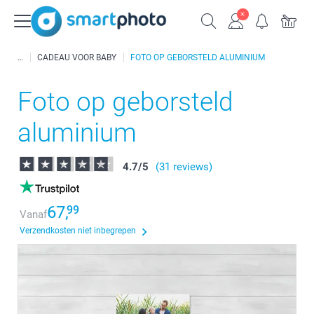
CADEAU VOOR BABY
FOTO OP GEBORSTELD ALUMINIUM
Foto op geborsteld
aluminium
4.7
/
5
(31 reviews)
67,
99
Vanaf
Verzendkosten niet inbegrepen