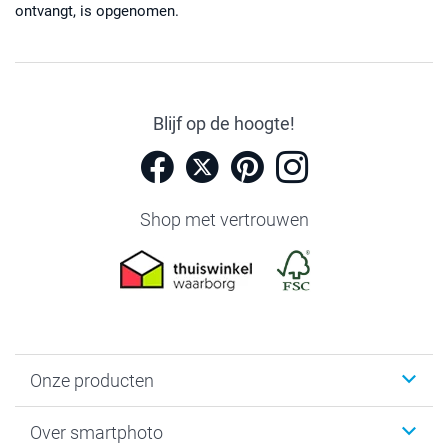
ontvangt, is opgenomen.
Blijf op de hoogte!
Shop met vertrouwen
Onze producten
Foto's afdrukken
Over smartphoto
Fotoboeken