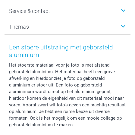
Wanddecoratie
smartphoto
Service & contact
Fotocadeaus
Vacatures
Kalenders & agenda's
Sitemap
Service & Contact
Thema's
Kaarten
Bestelproces
Tevredenheidsgarantie
Voorwaarden
Mijn account
Kerst
Herroepingsrecht
Mijn orderstatus
Baby
Een stoere uitstraling met geborsteld
Privacy
smartbonus
Moederdag
aluminium
Cookiebeleid
smartfriends
Vaderdag
Het stoerste materiaal voor je foto is met afstand
Reviews
service@smartphoto.nl
Huwelijk
geborsteld aluminium. Het materiaal heeft een grove
Prijslijst
Affiliate partnerprogramma
afwerking en hierdoor ziet je foto op geborsteld
Investor Relations
Partnerships
aluminium er stoer uit. Een foto op geborsteld
Influencer partnerprogramma
aluminimum wordt direct op het aluminium geprint,
hierdoor komen de eigenheid van dit materiaal mooi naar
voren. Vooral zwart-wit foto's geven een prachtig resultaat
op aluminium. Je hebt een ruime keuze uit diverse
formaten. Ook is het mogelijk om een mooie collage op
geborsteld aluminium te maken.