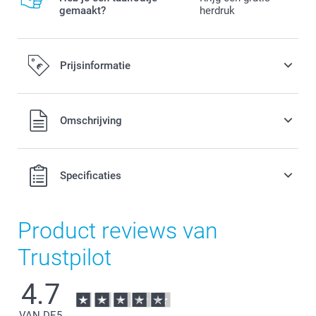
gemaakt?
herdruk
Prijsinformatie
Alle prijzen zijn in EURO (€) inclusief BTW en exclusief
Omschrijving
verzendkosten.
Specificaties
Product reviews van
Trustpilot
4.7
VAN DE
5