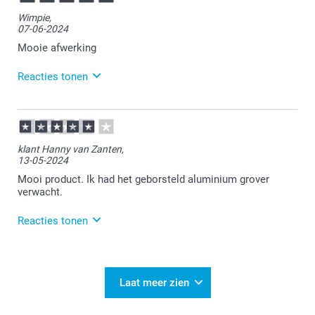
Fijn dat je bestelling is zoals je het had verwacht.
Wimpie,
Heel veel plezier van je aluminium foto!
07-06-2024
Mooie afwerking
Reacties tonen
10-06-2024
14:39
Dat is goed om te lezen.
klant Hanny van Zanten,
13-05-2024
Veel plezier ervan!
Mooi product. Ik had het geborsteld aluminium grover
verwacht.
Reacties tonen
14-05-2024
16:10
Bedankt voor je bericht.
Laat meer zien
Heel veel plezier van je bestelling!