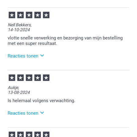
11-05-2026
12:04
Bedankt voor je review. Wat fijn om te horen dat je
Nell Bekkers,
tevreden bent over je ontvangen foto op aluminium.
14-10-2024
Heel veel plezier ervan!
vlotte snelle verwerking en bezorging van mijn bestelling
met een super resultaat.
Reacties tonen
14-10-2024
11:47
Bedankt voor je review. Fijn om te horen dat je je
Aukje,
bestelling naar tevredenheid hebt ontvangen. Heel
13-08-2024
veel plezier ervan en wellicht tot een volgende keer.
Is helemaal volgens verwachting.
Reacties tonen
14-08-2024
10:18