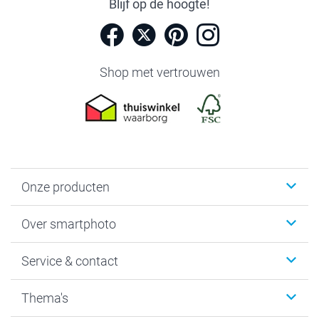
Blijf op de hoogte!
Shop met vertrouwen
Onze producten
Foto's afdrukken
Over smartphoto
Fotoboeken
Wanddecoratie
smartphoto
Service & contact
Fotocadeaus
Vacatures
Kalenders & agenda's
Sitemap
Service & Contact
Thema's
Kaarten
Bestelproces
Tevredenheidsgarantie