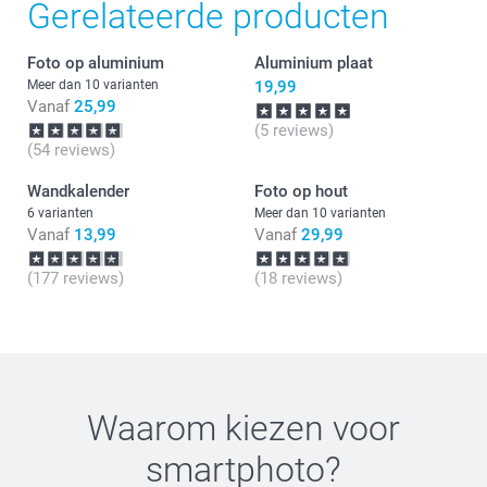
Gerelateerde producten
Graag tot ziens bij smartphoto!
Foto op aluminium
Aluminium plaat
Meer dan 10 varianten
19,99
Vanaf
25,99
(5 reviews)
(54 reviews)
Wandkalender
Foto op hout
6 varianten
Meer dan 10 varianten
Vanaf
13,99
Vanaf
29,99
(177 reviews)
(18 reviews)
Waarom kiezen voor
smartphoto
?