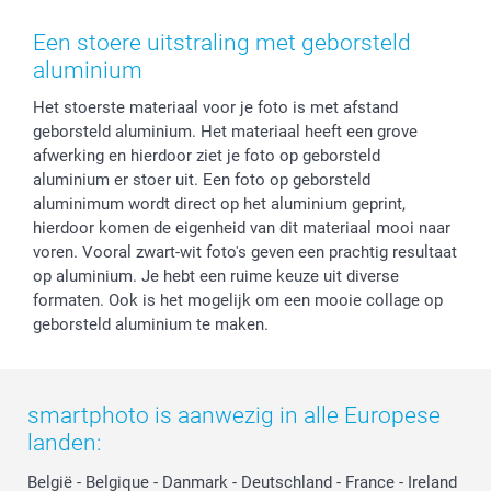
Voorwaarden
Mijn account
Kerst
Herroepingsrecht
Mijn orderstatus
Baby
Een stoere uitstraling met geborsteld
Privacy
smartbonus
Moederdag
aluminium
Cookiebeleid
smartfriends
Vaderdag
Het stoerste materiaal voor je foto is met afstand
Reviews
service@smartphoto.nl
Huwelijk
geborsteld aluminium. Het materiaal heeft een grove
Prijslijst
Affiliate partnerprogramma
afwerking en hierdoor ziet je foto op geborsteld
Investor Relations
Partnerships
aluminium er stoer uit. Een foto op geborsteld
Influencer partnerprogramma
aluminimum wordt direct op het aluminium geprint,
hierdoor komen de eigenheid van dit materiaal mooi naar
voren. Vooral zwart-wit foto's geven een prachtig resultaat
op aluminium. Je hebt een ruime keuze uit diverse
formaten. Ook is het mogelijk om een mooie collage op
geborsteld aluminium te maken.
smartphoto is aanwezig in alle Europese
landen:
België
-
Belgique
-
Danmark
-
Deutschland
-
France
-
Ireland