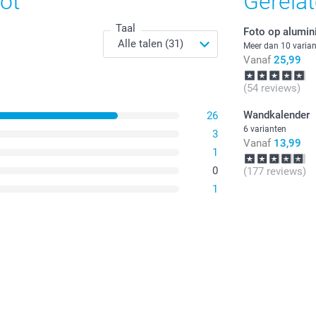
ot
Gerela
Taal
Foto op alumi
Meer dan 10 varia
Vanaf
25,99
(54 reviews)
Wandkalender
26
6 varianten
3
Vanaf
13,99
1
0
(177 reviews)
1