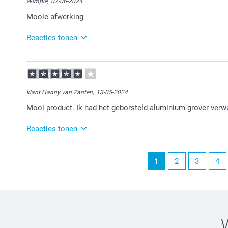
Wimpie,
07-06-2024
Mooie afwerking
Reacties tonen
10-06-2024
14:39
Dat is goed om te lezen.
klant Hanny van Zanten,
13-05-2024
Veel plezier ervan!
Mooi product. Ik had het geborsteld aluminium grover verw
Reacties tonen
14-05-2024
1
2
3
4
16:10
Bedankt voor je bericht.
Heel veel plezier van je bestelling!
Graag tot ziens bij smartphoto!