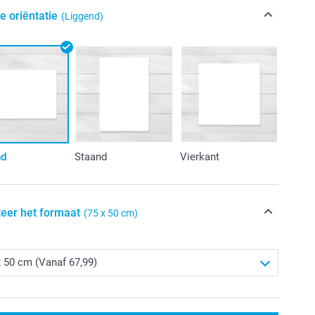
e oriëntatie
(Liggend)
nd
Staand
Vierkant
teer het formaat
(75 x 50 cm)