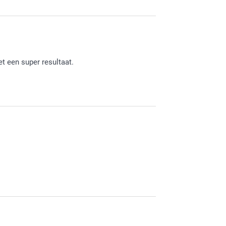
tevreden bent over je ontvangen foto op
et een super resultaat.
stelling naar tevredenheid hebt ontvangen. Heel
eel veel plezier van je aluminium foto!