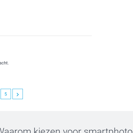
acht.
5
Waarom kiezen voor
smartphoto