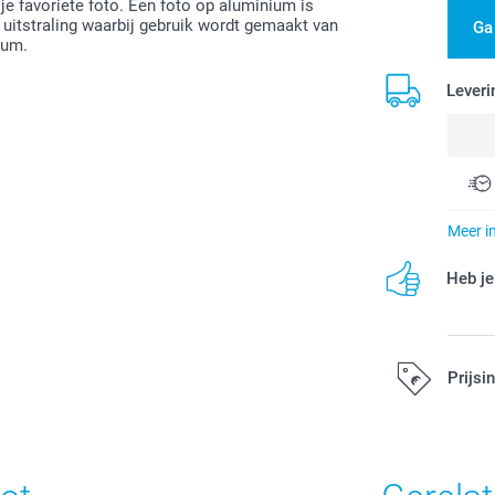
e favoriete foto. Een foto op aluminium is
uitstraling waarbij gebruik wordt gemaakt van
Ga
ium.
Leveri
Meer i
Heb je
Prijsi
Alle prijzen zi