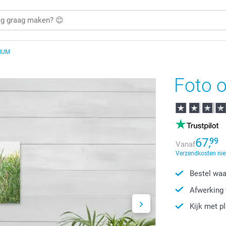
IUM
Foto 
67,
99
Vanaf
Verzendkosten nie
Bestel waa
Afwerking 
Kijk met p