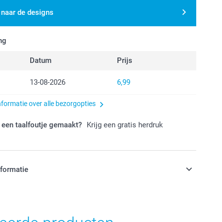
 naar de designs
ng
Datum
Prijs
13-08-2026
6,99
nformatie over alle bezorgopties
 een taalfoutje gemaakt?
Krijg een gratis herdruk
nformatie
jn in EURO (€) inclusief BTW en exclusief verzendkosten.