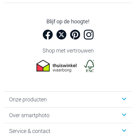
Blijf op de hoogte!
Shop met vertrouwen
Onze producten
Foto's afdrukken
Over smartphoto
Fotoboeken
Wanddecoratie
smartphoto
Service & contact
Fotocadeaus
Vacatures