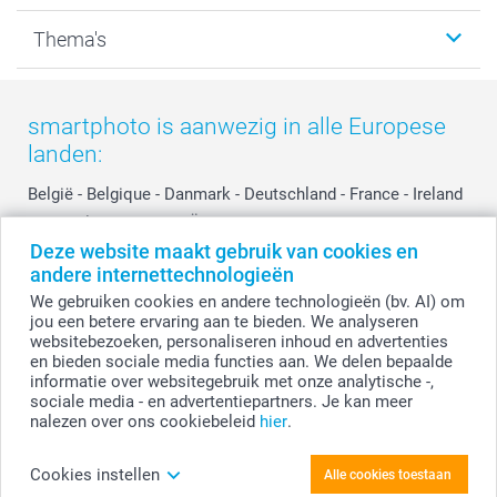
Kalenders & agenda's
Sitemap
Service & Contact
Thema's
Kaarten
Bestelproces
Tevredenheidsgarantie
Voorwaarden
Mijn account
Kerst
Herroepingsrecht
Mijn orderstatus
Baby
smartphoto is aanwezig in alle Europese
Privacy
smartbonus
Moederdag
landen:
Cookiebeleid
smartfriends
Vaderdag
Reviews
service@smartphoto.nl
Huwelijk
België
-
Belgique
-
Danmark
-
Deutschland
-
France
-
Ireland
Prijslijst
Affiliate partnerprogramma
-
Nederland
-
Norge
-
Österreich
-
Schweiz
-
Suisse
-
Deze website maakt gebruik van cookies en
Investor Relations
Partnerships
Switzerland
-
Suomi
-
Sverige
-
United Kingdom
-
andere internettechnologieën
Other Countries
Influencer partnerprogramma
We gebruiken cookies en andere technologieën (bv. AI) om
jou een betere ervaring aan te bieden. We analyseren
websitebezoeken, personaliseren inhoud en advertenties
Alle prijzen zijn in EURO (€) inclusief BTW en exclusief verzendkosten.
en bieden sociale media functies aan. We delen bepaalde
informatie over websitegebruik met onze analytische -,
sociale media - en advertentiepartners. Je kan meer
nalezen over ons cookiebeleid
hier
.
© smartphoto group. Alle rechten voorbehouden.
Disclaimer
Cookies instellen
Alle cookies toestaan