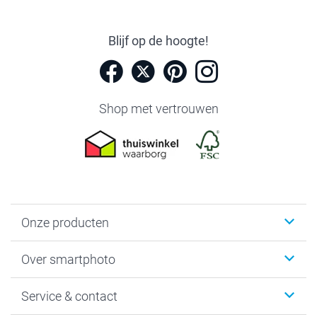
Blijf op de hoogte!
Shop met vertrouwen
Onze producten
Foto's afdrukken
Over smartphoto
Fotoboeken
Wanddecoratie
smartphoto
Service & contact
Fotocadeaus
Vacatures