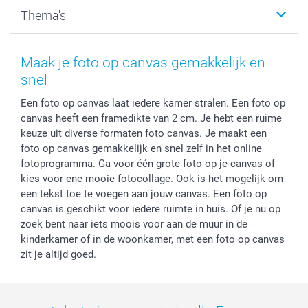
Kalenders & agenda's
Sitemap
Service & Contact
Thema's
Kaarten
Bestelproces
Tevredenheidsgarantie
Voorwaarden
Mijn account
Kerst
Herroepingsrecht
Mijn orderstatus
Baby
Maak je foto op canvas gemakkelijk en
Privacy
smartbonus
Moederdag
snel
Cookiebeleid
smartfriends
Vaderdag
Een foto op canvas laat iedere kamer stralen. Een foto op
Reviews
service@smartphoto.nl
Huwelijk
canvas heeft een framedikte van 2 cm. Je hebt een ruime
Prijslijst
Affiliate partnerprogramma
keuze uit diverse formaten foto canvas. Je maakt een
Investor Relations
Partnerships
foto op canvas gemakkelijk en snel zelf in het online
Influencer partnerprogramma
fotoprogramma. Ga voor één grote foto op je canvas of
kies voor ene mooie fotocollage. Ook is het mogelijk om
een tekst toe te voegen aan jouw canvas. Een foto op
canvas is geschikt voor iedere ruimte in huis. Of je nu op
zoek bent naar iets moois voor aan de muur in de
kinderkamer of in de woonkamer, met een foto op canvas
zit je altijd goed.