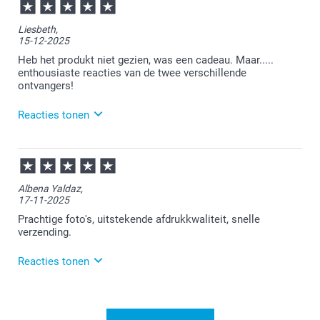
13:51
Bedankt voor je review. Wat jammer om te horen dat
Liesbeth,
je niet geheel tevreden bent over je bestelling. Je
15-12-2025
mag een foto van waar je niet tevreden over bent
sturen naar onze klantenservice:
Heb het produkt niet gezien, was een cadeau. Maar.....
service@smartphoto.nl. Ze kijken graag met je mee
enthousiaste reacties van de twee verschillende
naar een passende oplossing!
ontvangers!
Reacties tonen
16-12-2025
13:04
Bedankt voor je bericht.
Albena Yaldaz,
17-11-2025
Graag tot ziens op onze site!
Prachtige foto's, uitstekende afdrukkwaliteit, snelle
verzending.
Reacties tonen
17-11-2025
12:50