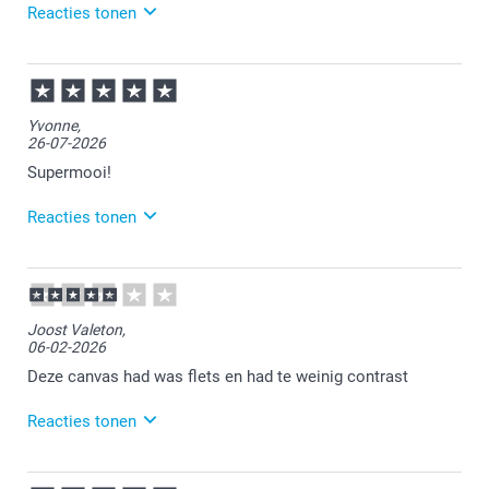
Reacties tonen
03-08-2026
12:14
Heel veel plezier ervan!
Yvonne,
26-07-2026
Supermooi!
Reacties tonen
28-07-2026
14:34
Heel veel plezier ervan!
Joost Valeton,
06-02-2026
Deze canvas had was flets en had te weinig contrast
Reacties tonen
09-02-2026