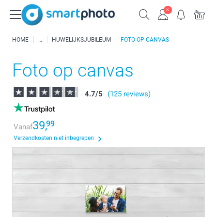
HOME
HUWELIJKSJUBILEUM
FOTO OP CANVAS
Foto op canvas
4.7
/
5
(125 reviews)
39,
99
Vanaf
Verzendkosten niet inbegrepen