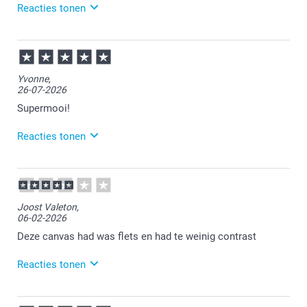
Reacties tonen
03-08-2026
12:14
Heel veel plezier ervan!
Yvonne,
26-07-2026
Supermooi!
Reacties tonen
28-07-2026
14:34
Heel veel plezier ervan!
Joost Valeton,
06-02-2026
Deze canvas had was flets en had te weinig contrast
Reacties tonen
09-02-2026