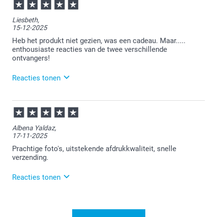
13:51
Bedankt voor je review. Wat jammer om te horen dat
Liesbeth,
je niet geheel tevreden bent over je bestelling. Je
15-12-2025
mag een foto van waar je niet tevreden over bent
sturen naar onze klantenservice:
Heb het produkt niet gezien, was een cadeau. Maar.....
service@smartphoto.nl. Ze kijken graag met je mee
enthousiaste reacties van de twee verschillende
naar een passende oplossing!
ontvangers!
Reacties tonen
16-12-2025
13:04
Bedankt voor je bericht.
Albena Yaldaz,
17-11-2025
Graag tot ziens op onze site!
Prachtige foto's, uitstekende afdrukkwaliteit, snelle
verzending.
Reacties tonen
17-11-2025
12:50