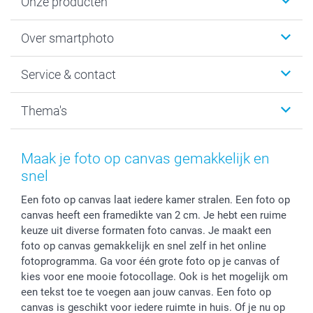
Onze producten
Foto's afdrukken
Over smartphoto
Fotoboeken
Wanddecoratie
smartphoto
Service & contact
Fotocadeaus
Vacatures
Kalenders & agenda's
Sitemap
Service & Contact
Thema's
Kaarten
Bestelproces
Tevredenheidsgarantie
Voorwaarden
Mijn account
Kerst
Herroepingsrecht
Mijn orderstatus
Baby
Maak je foto op canvas gemakkelijk en
Privacy
smartbonus
Moederdag
snel
Cookiebeleid
smartfriends
Vaderdag
Een foto op canvas laat iedere kamer stralen. Een foto op
Reviews
service@smartphoto.nl
Huwelijk
canvas heeft een framedikte van 2 cm. Je hebt een ruime
Prijslijst
Affiliate partnerprogramma
keuze uit diverse formaten foto canvas. Je maakt een
Investor Relations
Partnerships
foto op canvas gemakkelijk en snel zelf in het online
Influencer partnerprogramma
fotoprogramma. Ga voor één grote foto op je canvas of
kies voor ene mooie fotocollage. Ook is het mogelijk om
een tekst toe te voegen aan jouw canvas. Een foto op
canvas is geschikt voor iedere ruimte in huis. Of je nu op