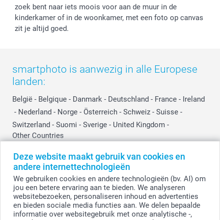
zoek bent naar iets moois voor aan de muur in de
kinderkamer of in de woonkamer, met een foto op canvas
zit je altijd goed.
smartphoto is aanwezig in alle Europese
landen:
België
-
Belgique
-
Danmark
-
Deutschland
-
France
-
Ireland
-
Nederland
-
Norge
-
Österreich
-
Schweiz
-
Suisse
-
Switzerland
-
Suomi
-
Sverige
-
United Kingdom
-
Other Countries
Deze website maakt gebruik van cookies en
andere internettechnologieën
Alle prijzen zijn in EURO (€) inclusief BTW en exclusief verzendkosten.
We gebruiken cookies en andere technologieën (bv. AI) om
jou een betere ervaring aan te bieden. We analyseren
websitebezoeken, personaliseren inhoud en advertenties
en bieden sociale media functies aan. We delen bepaalde
© smartphoto group. Alle rechten voorbehouden.
Disclaimer
informatie over websitegebruik met onze analytische -,