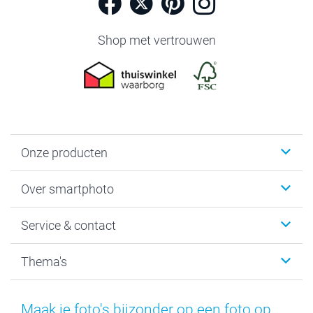
Shop met vertrouwen
Onze producten
Foto's afdrukken
Over smartphoto
Fotoboeken
Wanddecoratie
smartphoto
Service & contact
Fotocadeaus
Vacatures
Kalenders & agenda's
Sitemap
Service & Contact
Thema's
Kaarten
Bestelproces
Tevredenheidsgarantie
Voorwaarden
Mijn account
Kerst
Herroepingsrecht
Mijn orderstatus
Baby
Maak je foto's bijzonder op een foto op