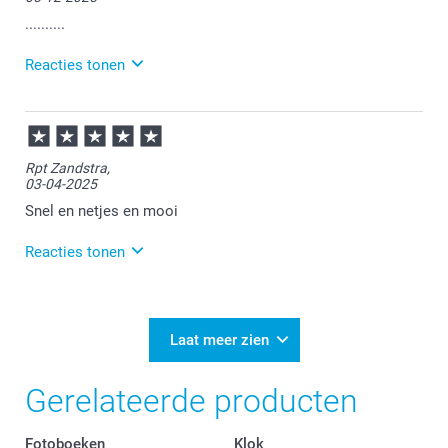
Heel veel plezier met je bestelling!
..........
Reacties tonen
08-12-2025
16:34
Veel plezier van je bestelling !
Rpt Zandstra,
03-04-2025
Snel en netjes en mooi
Reacties tonen
04-04-2025
09:15
Bedankt voor je review. Heel fijn om te horen dat je
Laat meer zien
blij bent met je ontvangen canvas. Wij wensen je er
veel plezier van!
Gerelateerde producten
Fotoboeken
Klok