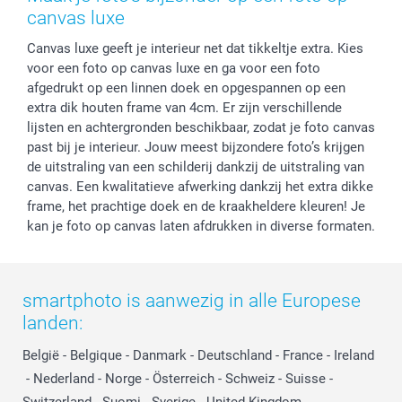
Privacy
smartbonus
Moederdag
canvas luxe
Cookiebeleid
smartfriends
Vaderdag
Canvas luxe geeft je interieur net dat tikkeltje extra. Kies
Reviews
service@smartphoto.nl
Huwelijk
voor een foto op canvas luxe en ga voor een foto
Prijslijst
Affiliate partnerprogramma
afgedrukt op een linnen doek en opgespannen op een
Investor Relations
Partnerships
extra dik houten frame van 4cm. Er zijn verschillende
Influencer partnerprogramma
lijsten en achtergronden beschikbaar, zodat je foto canvas
past bij je interieur. Jouw meest bijzondere foto’s krijgen
de uitstraling van een schilderij dankzij de uitstraling van
canvas. Een kwalitatieve afwerking dankzij het extra dikke
frame, het prachtige doek en de kraakheldere kleuren! Je
kan je foto op canvas laten afdrukken in diverse formaten.
smartphoto is aanwezig in alle Europese
landen:
België
-
Belgique
-
Danmark
-
Deutschland
-
France
-
Ireland
-
Nederland
-
Norge
-
Österreich
-
Schweiz
-
Suisse
-