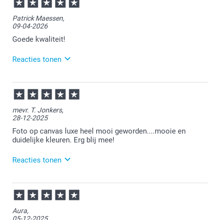
11:40
Bedankt voor je review. Wat leuk om te horen dat je
Patrick Maessen,
tevreden bent over je ontvangen foto op canvas.
09-04-2026
Heel veel plezier ervan en we zien je graag nog eens
terug.
Goede kwaliteit!
Reacties tonen
15-04-2026
11:33
Bedankt voor je review. Heel fijn dat je tevreden bent
mevr. T. Jonkers,
met de kwaliteit. Heel veel plezier van je nieuwe
28-12-2025
canvas!
Foto op canvas luxe heel mooi geworden....mooie en
duidelijke kleuren. Erg blij mee!
Reacties tonen
30-12-2025
11:09
Bedankt voor je recensie.
Aura,
05-12-2025