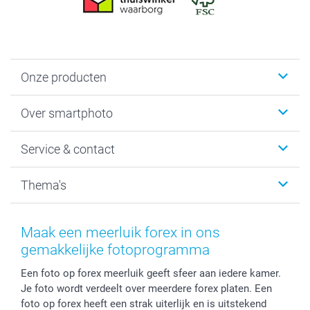
Onze producten
Foto's afdrukken
Over smartphoto
Fotoboeken
Wanddecoratie
smartphoto
Service & contact
Fotocadeaus
Vacatures
Kalenders & agenda's
Sitemap
Service & Contact
Thema's
Kaarten
Bestelproces
Tevredenheidsgarantie
Voorwaarden
Mijn account
Kerst
Herroepingsrecht
Mijn orderstatus
Baby
Maak een meerluik forex in ons
Privacy
smartbonus
Moederdag
gemakkelijke fotoprogramma
Cookiebeleid
smartfriends
Vaderdag
Een foto op forex meerluik geeft sfeer aan iedere kamer.
Reviews
service@smartphoto.nl
Huwelijk
Je foto wordt verdeelt over meerdere forex platen. Een
Prijslijst
Affiliate partnerprogramma
foto op forex heeft een strak uiterlijk en is uitstekend