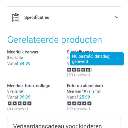
Specificaties
Gerelateerde producten
Meerluik canvas
Sleutelhanger
Nu besteld, dinsdag
3 varianten
4 varianten
geleverd
Vanaf
84,99
Vanaf
9,99
(50 reviews)
Meerluik forex collage
Foto op aluminium
5 varianten
Meer dan 10 varianten
Vanaf
99,99
Vanaf
25,99
Wat zijn de precieze afmetingen van de forexplaat in mijn
compositie?
(5 reviews)
(54 reviews)
Verjaardagscadeau voor kinderen