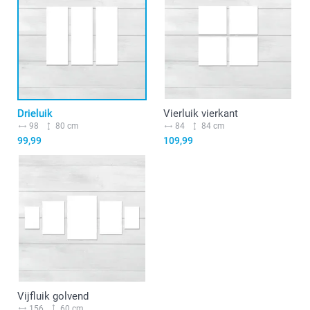
Drieluik
Vierluik vierkant
98
80 cm
84
84 cm
99,99
109,99
Vijfluik golvend
156
60 cm