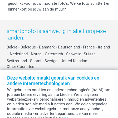
Investor Relations
Partnerships
geschikt voor jouw mooiste foto's. Welke foto schittert er
Influencer partnerprogramma
binnenkort bij jouw aan de muur?
smartphoto is aanwezig in alle Europese
landen:
België
-
Belgique
-
Danmark
-
Deutschland
-
France
-
Ireland
-
Nederland
-
Norge
-
Österreich
-
Schweiz
-
Suisse
-
Switzerland
-
Suomi
-
Sverige
-
United Kingdom
-
Other Countries
Deze website maakt gebruik van cookies en
andere internettechnologieën
Alle prijzen zijn in EURO (€) inclusief BTW en exclusief verzendkosten.
We gebruiken cookies en andere technologieën (bv. AI) om
jou een betere ervaring aan te bieden. We analyseren
websitebezoeken, personaliseren inhoud en advertenties
en bieden sociale media functies aan. We delen bepaalde
© smartphoto group. Alle rechten voorbehouden.
Disclaimer
informatie over websitegebruik met onze analytische -,
sociale media - en advertentiepartners. Je kan meer