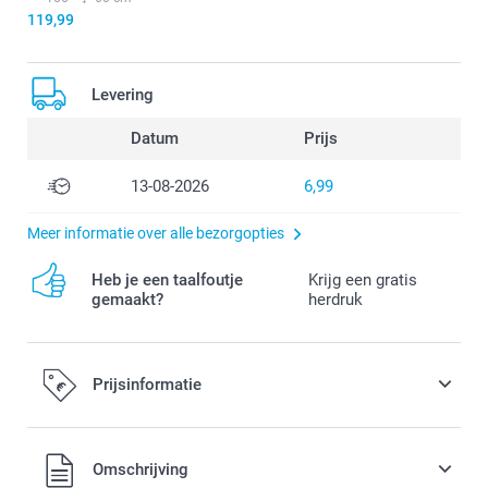
119,99
Levering
Datum
Prijs
13-08-2026
6,99
Meer informatie over alle bezorgopties
Heb je een taalfoutje
Krijg een gratis
gemaakt?
herdruk
Prijsinformatie
Alle prijzen zijn in EURO (€) inclusief BTW en exclusief
Omschrijving
verzendkosten.