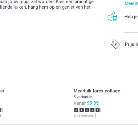
 aan jouw muur zal worden! Kies een prachtige
Meer i
llende luiken, hang hem op en geniet van het
Heb je
Prijsi
Alle prijzen zi
er
Meerluik forex collage
5 varianten
Vanaf
99,99
)
(5 reviews)