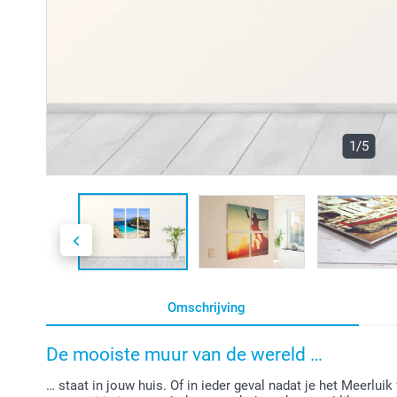
1/5
Omschrijving
De mooiste muur van de wereld …
… staat in jouw huis. Of in ieder geval nadat je het Meerlu