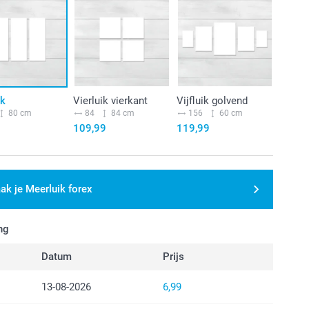
ik
Vierluik vierkant
Vijfluik golvend
80 cm
84
84 cm
156
60 cm
109,99
119,99
ak je Meerluik forex
ng
Datum
Prijs
13-08-2026
6,99