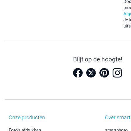
Doo
pro
Alg
Je 
uits
Blijf op de hoogte!
Onze producten
Over smart
Foto's afdrukken
smartphoto