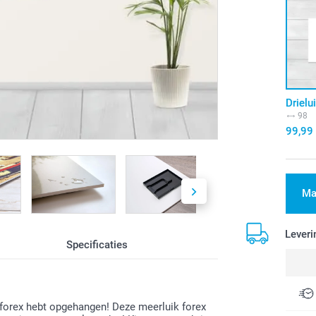
Drielu
98
99,99
Ma
Leveri
Specificaties
ik forex hebt opgehangen! Deze meerluik forex