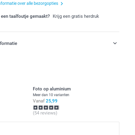
nformatie over alle bezorgopties
 een taalfoutje gemaakt?
Krijg een gratis herdruk
nformatie
jn in EURO (€) inclusief BTW en exclusief verzendkosten.
Foto op aluminium
Meer dan 10 varianten
Vanaf
25,99
(54 reviews)