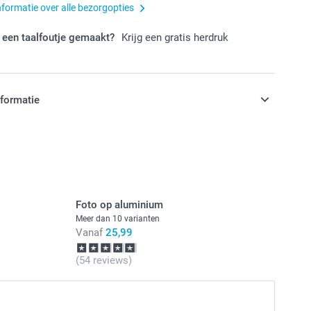
nformatie over alle bezorgopties
 een taalfoutje gemaakt?
Krijg een gratis herdruk
nformatie
jn in EURO (€) inclusief BTW en exclusief verzendkosten.
Foto op aluminium
Meer dan 10 varianten
Vanaf
25,99
(54 reviews)