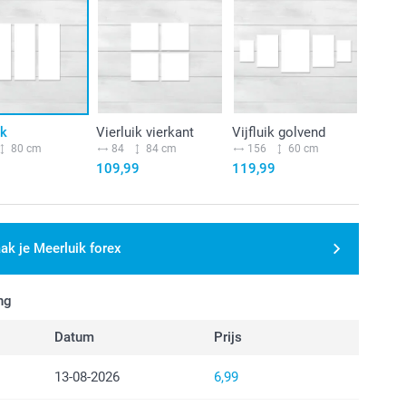
ik
Vierluik vierkant
Vijfluik golvend
80 cm
84
84 cm
156
60 cm
109,99
119,99
ak je Meerluik forex
ng
Datum
Prijs
13-08-2026
6,99