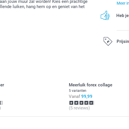
 aan jouw muur zal worden! Kies een prachtige
Meer i
llende luiken, hang hem op en geniet van het
Heb je
Prijsi
Alle prijzen zi
er
Meerluik forex collage
5 varianten
Vanaf
99,99
)
(5 reviews)