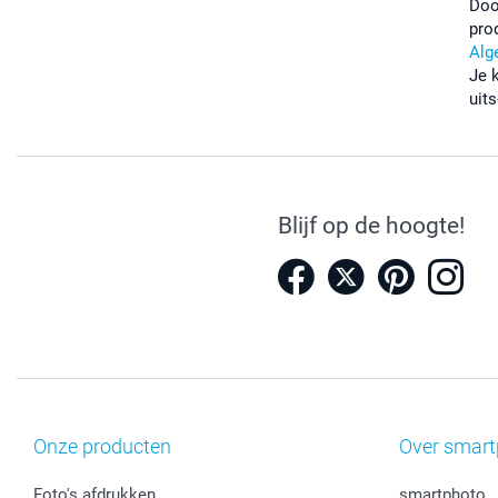
Doo
pro
Alg
Je 
uits
Blijf op de hoogte!
Onze producten
Over smart
Foto's afdrukken
smartphoto