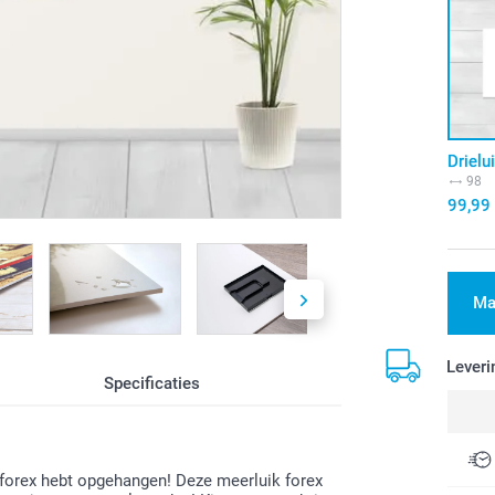
Drielu
98
99,99
Ma
Leveri
Specificaties
ik forex hebt opgehangen! Deze meerluik forex