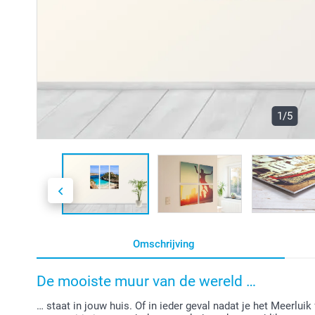
1/5
Omschrijving
De mooiste muur van de wereld …
… staat in jouw huis. Of in ieder geval nadat je het Meerlu