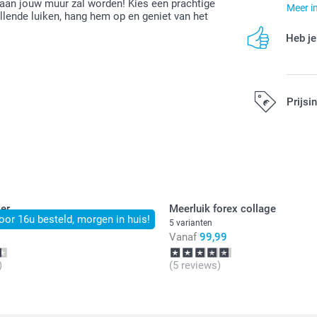
 aan jouw muur zal worden! Kies een prachtige
Meer i
llende luiken, hang hem op en geniet van het
Heb je
Prijsi
Alle prijzen zi
er
Meerluik forex collage
oor 16u besteld, morgen in huis!
5 varianten
Vanaf
99,99
)
(5 reviews)