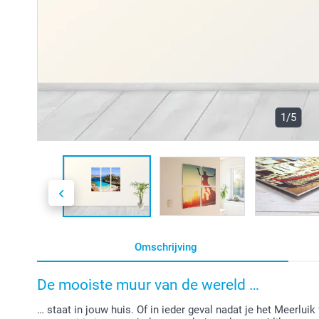
1/5
Omschrijving
De mooiste muur van de wereld …
… staat in jouw huis. Of in ieder geval nadat je het Meerlu