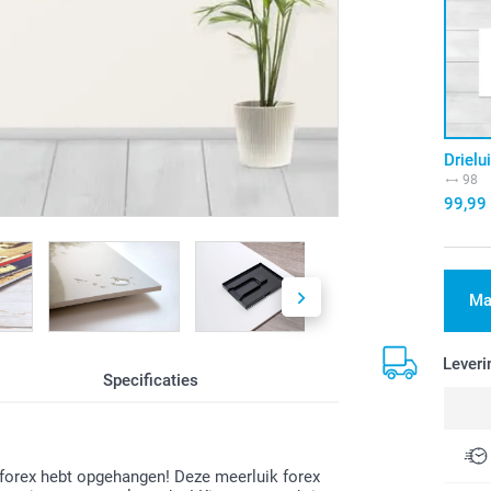
Drielu
98
99,99
Ma
Leveri
Specificaties
ik forex hebt opgehangen! Deze meerluik forex