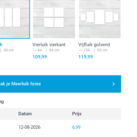
ik
Vierluik vierkant
Vijfluik golvend
80 cm
84
84 cm
156
60 cm
109,99
119,99
ak je Meerluik forex
ng
Datum
Prijs
12-08-2026
6,99