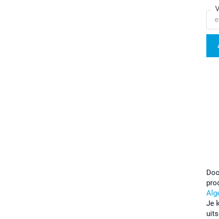
V
Doo
pro
Alg
Je 
uits