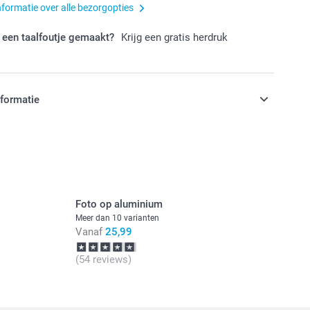
nformatie over alle bezorgopties
 een taalfoutje gemaakt?
Krijg een gratis herdruk
nformatie
jn in EURO (€) inclusief BTW en exclusief verzendkosten.
Foto op aluminium
Meer dan 10 varianten
Vanaf
25,99
(54 reviews)