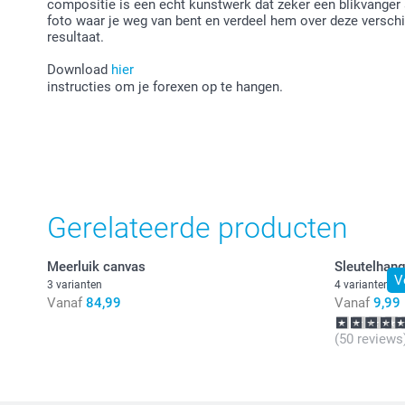
compositie is een echt kunstwerk dat zeker een blikvanger
foto waar je weg van bent en verdeel hem over deze verschi
resultaat.
Download
hier
instructies om je forexen op te hangen.
Gerelateerde producten
Meerluik canvas
Sleutelhang
V
3 varianten
4 varianten
Vanaf
84,99
Vanaf
9,99
(50 reviews