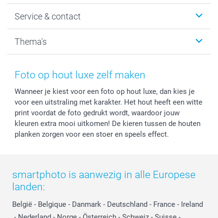
Wanddecoratie
smartphoto
Service & contact
Fotocadeaus
Vacatures
Kalenders & agenda's
Sitemap
Service & Contact
Thema's
Kaarten
Bestelproces
Tevredenheidsgarantie
Voorwaarden
Mijn account
Kerst
Herroepingsrecht
Mijn orderstatus
Baby
Foto op hout luxe zelf maken
Privacy
smartbonus
Moederdag
Wanneer je kiest voor een foto op hout luxe, dan kies je
Cookiebeleid
smartfriends
Vaderdag
voor een uitstraling met karakter. Het hout heeft een witte
Reviews
service@smartphoto.nl
Huwelijk
print voordat de foto gedrukt wordt, waardoor jouw
Prijslijst
Affiliate partnerprogramma
kleuren extra mooi uitkomen! De kieren tussen de houten
Investor Relations
Partnerships
planken zorgen voor een stoer en speels effect.
Influencer partnerprogramma
smartphoto is aanwezig in alle Europese
landen:
België
-
Belgique
-
Danmark
-
Deutschland
-
France
-
Ireland
-
Nederland
-
Norge
-
Österreich
-
Schweiz
-
Suisse
-