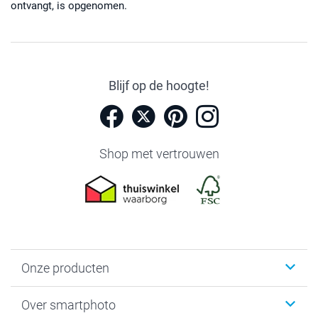
ontvangt, is opgenomen.
Blijf op de hoogte!
Shop met vertrouwen
Onze producten
Foto's afdrukken
Over smartphoto
Fotoboeken