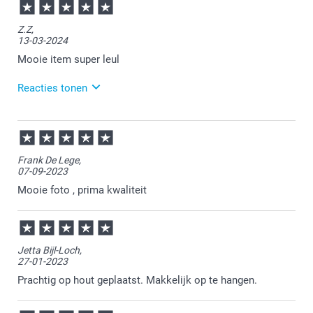
16:27
Bedankt voor je review. Fijn om te horen dat je
Z.Z,
tevreden bent. Heel veel plezier van je foto op hout
13-03-2024
en wellicht tot een volgende keer!
Mooie item super leul
Reacties tonen
14-03-2024
15:55
Bedankt voor je review. Wat leuk te horen dat je
Frank De Lege,
tevreden bent over je bestelde foto op hout. Heel
07-09-2023
veel plezier ervan en wellicht tot een volgende keer.
Mooie foto , prima kwaliteit
Jetta Bijl-Loch,
27-01-2023
Prachtig op hout geplaatst. Makkelijk op te hangen.