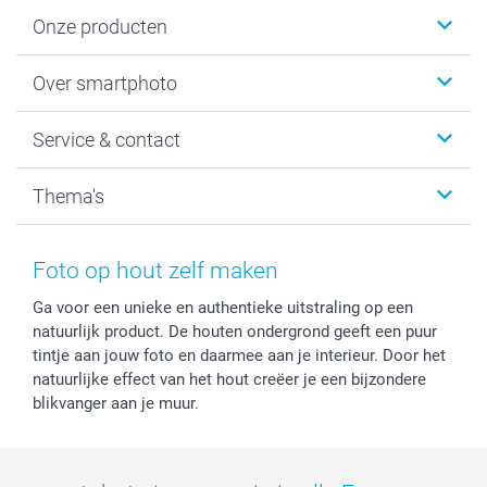
Onze producten
Foto's afdrukken
Over smartphoto
Fotoboeken
Wanddecoratie
smartphoto
Service & contact
Fotocadeaus
Vacatures
Kalenders & agenda's
Sitemap
Service & Contact
Thema's
Kaarten
Bestelproces
Tevredenheidsgarantie
Voorwaarden
Mijn account
Kerst
Herroepingsrecht
Mijn orderstatus
Baby
Foto op hout zelf maken
Privacy
smartbonus
Moederdag
Ga voor een unieke en authentieke uitstraling op een
Cookiebeleid
smartfriends
Vaderdag
natuurlijk product. De houten ondergrond geeft een puur
Reviews
service@smartphoto.nl
Huwelijk
tintje aan jouw foto en daarmee aan je interieur. Door het
Prijslijst
Affiliate partnerprogramma
natuurlijke effect van het hout creëer je een bijzondere
Investor Relations
Partnerships
blikvanger aan je muur.
Influencer partnerprogramma