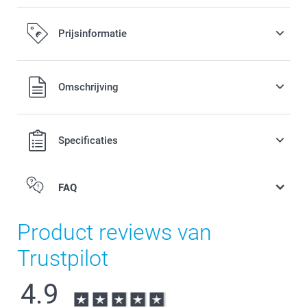
Prijsinformatie
Alle prijzen zijn in EURO (€) inclusief BTW en exclusief
Omschrijving
verzendkosten.
Specificaties
FAQ
Product reviews van
Trustpilot
4.9