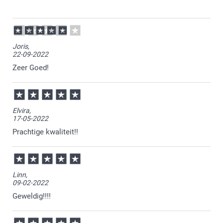
05-11-2024
17:08
Bedankt voor je review. Wat leuk om te horen dat je
Joris,
zo tevreden bent over je ontvangen foto op hout.
22-09-2022
Heel veel plezier ervan en wellicht tot een volgende
keer.
Zeer Goed!
Elvira,
17-05-2022
Prachtige kwaliteit!!
Linn,
09-02-2022
Geweldig!!!!