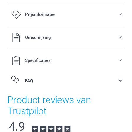
Prijsinformatie
Alle prijzen zijn in EURO (€) inclusief BTW en exclusief
Omschrijving
verzendkosten.
Specificaties
FAQ
Product reviews van
Trustpilot
4.9