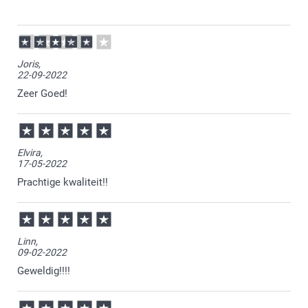
05-11-2024
17:08
Bedankt voor je review. Wat leuk om te horen dat je
Joris,
zo tevreden bent over je ontvangen foto op hout.
22-09-2022
Heel veel plezier ervan en wellicht tot een volgende
keer.
Zeer Goed!
Elvira,
17-05-2022
Prachtige kwaliteit!!
Linn,
09-02-2022
Geweldig!!!!