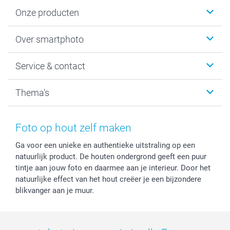
Onze producten
Foto's afdrukken
Over smartphoto
Fotoboeken
Wanddecoratie
smartphoto
Service & contact
Fotocadeaus
Vacatures
Kalenders & agenda's
Sitemap
Service & Contact
Thema's
Kaarten
Bestelproces
Tevredenheidsgarantie
Voorwaarden
Mijn account
Kerst
Herroepingsrecht
Mijn orderstatus
Baby
Foto op hout zelf maken
Privacy
smartbonus
Moederdag
Ga voor een unieke en authentieke uitstraling op een
Cookiebeleid
smartfriends
Vaderdag
natuurlijk product. De houten ondergrond geeft een puur
Reviews
service@smartphoto.nl
Huwelijk
tintje aan jouw foto en daarmee aan je interieur. Door het
Prijslijst
Affiliate partnerprogramma
natuurlijke effect van het hout creëer je een bijzondere
Investor Relations
Partnerships
blikvanger aan je muur.
Influencer partnerprogramma