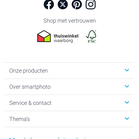
Shop met vertrouwen
Onze producten
Foto's afdrukken
Over smartphoto
Fotoboeken
Wanddecoratie
smartphoto
Service & contact
Fotocadeaus
Vacatures
Kalenders & agenda's
Sitemap
Service & Contact
Thema's
Kaarten
Bestelproces
Tevredenheidsgarantie
Voorwaarden
Mijn account
Kerst
Herroepingsrecht
Mijn orderstatus
Baby