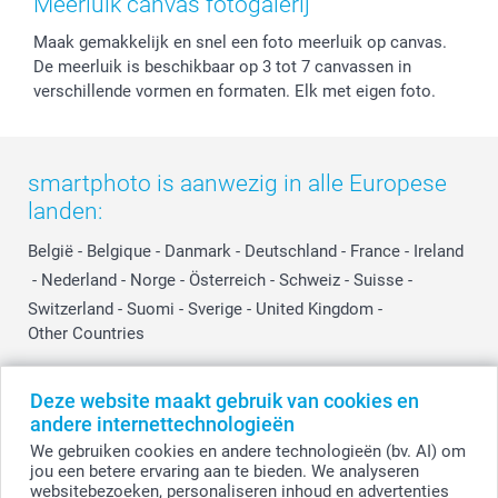
Meerluik canvas fotogalerij
Privacy
smartbonus
Moederdag
Maak gemakkelijk en snel een foto meerluik op canvas.
Cookiebeleid
smartfriends
Vaderdag
De meerluik is beschikbaar op 3 tot 7 canvassen in
Reviews
service@smartphoto.nl
Huwelijk
verschillende vormen en formaten. Elk met eigen foto.
Prijslijst
Affiliate partnerprogramma
Investor Relations
Partnerships
Influencer partnerprogramma
smartphoto is aanwezig in alle Europese
landen:
België
-
Belgique
-
Danmark
-
Deutschland
-
France
-
Ireland
-
Nederland
-
Norge
-
Österreich
-
Schweiz
-
Suisse
-
Switzerland
-
Suomi
-
Sverige
-
United Kingdom
-
Other Countries
Deze website maakt gebruik van cookies en
Alle prijzen zijn in EURO (€) inclusief BTW en exclusief verzendkosten.
andere internettechnologieën
We gebruiken cookies en andere technologieën (bv. AI) om
jou een betere ervaring aan te bieden. We analyseren
websitebezoeken, personaliseren inhoud en advertenties
© smartphoto group. Alle rechten voorbehouden.
Disclaimer