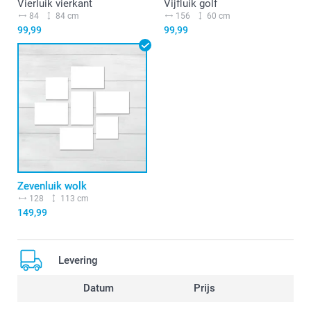
Vierluik vierkant
Vijfluik golf
84
84 cm
156
60 cm
99,99
99,99
Zevenluik wolk
128
113 cm
149,99
Levering
Datum
Prijs