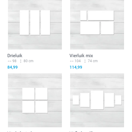
Drieluik
Vierluik mix
98
80 cm
104
74 cm
84,99
114,99