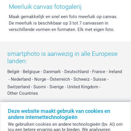
Herroepingsrecht
Mijn orderstatus
Baby
Meerluik canvas fotogalerij
Privacy
smartbonus
Moederdag
Maak gemakkelijk en snel een foto meerluik op canvas.
Cookiebeleid
smartfriends
Vaderdag
De meerluik is beschikbaar op 3 tot 7 canvassen in
Reviews
service@smartphoto.nl
Huwelijk
verschillende vormen en formaten. Elk met eigen foto.
Prijslijst
Affiliate partnerprogramma
Investor Relations
Partnerships
Influencer partnerprogramma
smartphoto is aanwezig in alle Europese
landen:
België
-
Belgique
-
Danmark
-
Deutschland
-
France
-
Ireland
-
Nederland
-
Norge
-
Österreich
-
Schweiz
-
Suisse
-
Switzerland
-
Suomi
-
Sverige
-
United Kingdom
-
Other Countries
Deze website maakt gebruik van cookies en
Alle prijzen zijn in EURO (€) inclusief BTW en exclusief verzendkosten.
andere internettechnologieën
We gebruiken cookies en andere technologieën (bv. AI) om
jou een betere ervaring aan te bieden. We analyseren