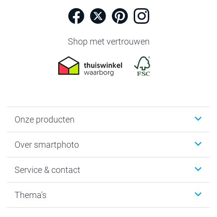
Shop met vertrouwen
Onze producten
Foto's afdrukken
Over smartphoto
Fotoboeken
Wanddecoratie
smartphoto
Service & contact
Fotocadeaus
Vacatures
Kalenders & agenda's
Sitemap
Service & Contact
Thema's
Kaarten
Bestelproces
Tevredenheidsgarantie
Voorwaarden
Mijn account
Kerst