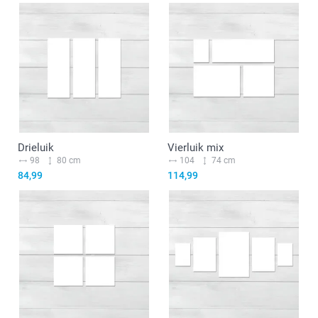
Drieluik
Vierluik mix
98
80 cm
104
74 cm
84,99
114,99