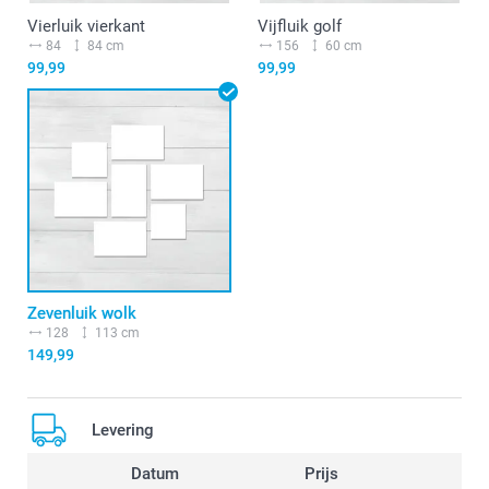
Vierluik vierkant
Vijfluik golf
84
84 cm
156
60 cm
99,99
99,99
Zevenluik wolk
128
113 cm
149,99
Levering
Datum
Prijs