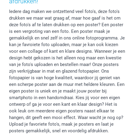
afdrukken!
Cookiebeleid
smartfriends
Vaderdag
Iedere dag maken we ontzettend veel foto's, deze foto's
Reviews
service@smartphoto.nl
Huwelijk
drukken we maar wat graag af, maar hoe gaaf is het om
Prijslijst
Affiliate partnerprogramma
deze foto's af te laten drukken op een poster? Een poster
Investor Relations
Partnerships
is een vergroting van een foto. Een poster maak je
Influencer partnerprogramma
gemakkelijk en snel zelf in ons online fotoprogramma. Je
kan je favroiete foto uploaden, maar je kan ook kiezen
voor een collage of kant en klare designs. Wanneer je een
design hebt gekozen is het alleen nog maar een kwestie
van je foto's uploaden en bestellen maar! Onze posters
zijn verkrijgbaar in mat en glazend fotopapier. Ons
fotopapier is van hoge kwaliteit, waardoor jij geniet van
een scherpe poster aan de muur met heldere kleuren. Een
eigen poster is uniek en je maakt jouw poster bij
smartphoto in een handomdraai. Kies jij voor een eigen
ontwerp of ga je voor een kant en klaar design? Het is
ook leuk om meerdere eigen posters naast elkaar te
hangen, dit geeft een mooi effect. Waar wacht je nog op?
Upload je favoriete foto's, maak je posters en laat je
posters gemakkelijk, snel en voordelig afdrukken.