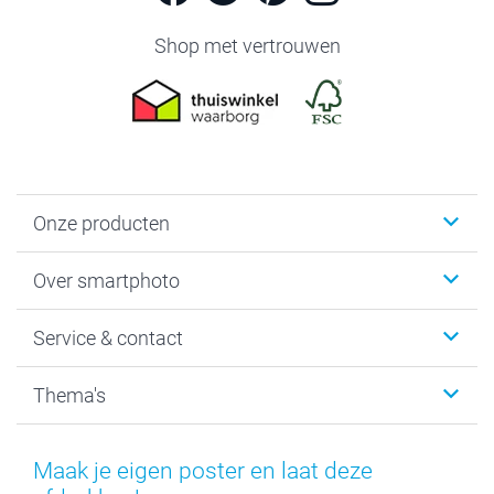
Shop met vertrouwen
Onze producten
Foto's afdrukken
Over smartphoto
Fotoboeken
Wanddecoratie
smartphoto
Service & contact
Fotocadeaus
Vacatures
Kalenders & agenda's
Sitemap
Service & Contact
Thema's
Kaarten
Bestelproces
Tevredenheidsgarantie
Voorwaarden
Mijn account
Kerst
Herroepingsrecht
Mijn orderstatus
Baby
Maak je eigen poster en laat deze
Privacy
smartbonus
Moederdag