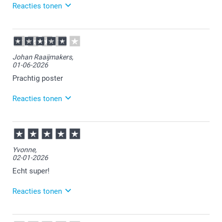
Reacties tonen
20-07-2026
14:45
Bedankt voor je review. Fijn om te horen dat je blij
Johan Raaijmakers,
bent met je poster. Heel veel plezier ervan!
01-06-2026
Prachtig poster
Reacties tonen
01-06-2026
13:17
Veel plezier van de poster!
Yvonne,
02-01-2026
Echt super!
Reacties tonen
05-01-2026