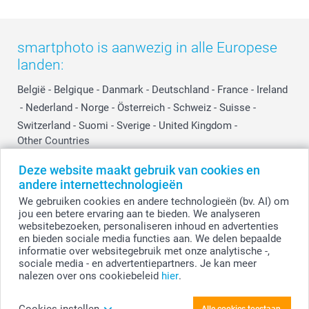
smartphoto is aanwezig in alle Europese
landen:
België
-
Belgique
-
Danmark
-
Deutschland
-
France
-
Ireland
-
Nederland
-
Norge
-
Österreich
-
Schweiz
-
Suisse
-
Switzerland
-
Suomi
-
Sverige
-
United Kingdom
-
Other Countries
Deze website maakt gebruik van cookies en
andere internettechnologieën
Alle prijzen zijn in EURO (€) inclusief BTW en exclusief verzendkosten.
We gebruiken cookies en andere technologieën (bv. AI) om
jou een betere ervaring aan te bieden. We analyseren
websitebezoeken, personaliseren inhoud en advertenties
en bieden sociale media functies aan. We delen bepaalde
© smartphoto group. Alle rechten voorbehouden.
Disclaimer
informatie over websitegebruik met onze analytische -,
sociale media - en advertentiepartners. Je kan meer
nalezen over ons cookiebeleid
hier
.
Personaliseer je Foto poster 20 x 30 cm
Cookies instellen
Alle cookies toestaan