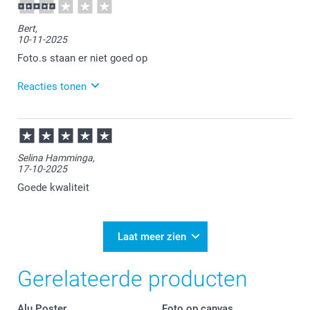
15:07
Veel plezier ervan!
Bert,
10-11-2025
Foto.s staan er niet goed op
Reacties tonen
11-11-2025
13:08
Bedankt voor je review. Vervelend om te horen dat je
Selina Hamminga,
niet tevreden bent over je bestelling. Onze
17-10-2025
klantenservice heeft je een berichtje gestuurd om
met je mee te kijken naar een passende oplossing.
Goede kwaliteit
Laat meer zien
Gerelateerde producten
Alu Poster
Foto op canvas