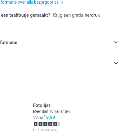
nformatie over alle bezorgopties
 een taalfoutje gemaakt?
Krijg een gratis herdruk
nformatie
jn in EURO (€) inclusief BTW en exclusief verzendkosten.
Fotolijst
Meer dan 10 varianten
Vanaf
9,99
(17 reviews)