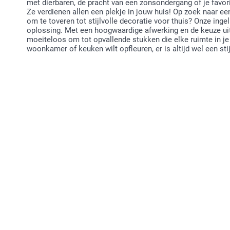
met dierbaren, de pracht van een zonsondergang of je favori
Ze verdienen allen een plekje in jouw huis! Op zoek naar e
om te toveren tot stijlvolle decoratie voor thuis? Onze inge
oplossing. Met een hoogwaardige afwerking en de keuze uit v
moeiteloos om tot opvallende stukken die elke ruimte in je 
woonkamer of keuken wilt opfleuren, er is altijd wel een stij