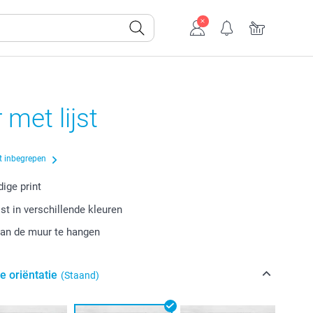
 met lijst
t inbegrepen
ige print
jst in verschillende kleuren
aan de muur te hangen
e oriëntatie
(Staand)