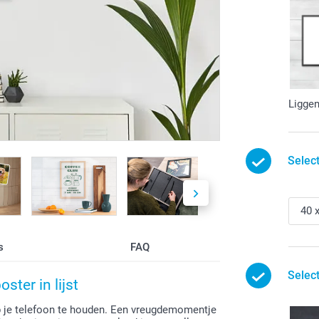
Ligge
Selec
s
FAQ
Select
ster in lijst
 je telefoon te houden. Een vreugdemomentje