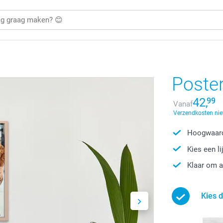
Poster
42,
99
Vanaf
Verzendkosten nie
Hoogwaard
Kies een li
Klaar om 
Kies d