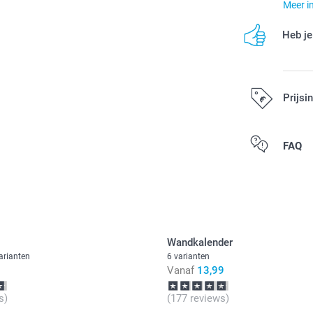
Meer i
Heb je
Prijsi
Alle prijzen zi
FAQ
Wandkalender
arianten
6 varianten
Vanaf
13,99
s)
(177 reviews)