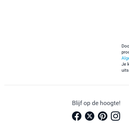
Doo
pro
Alg
Je 
uits
Blijf op de hoogte!