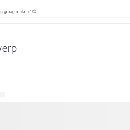
werp
ten