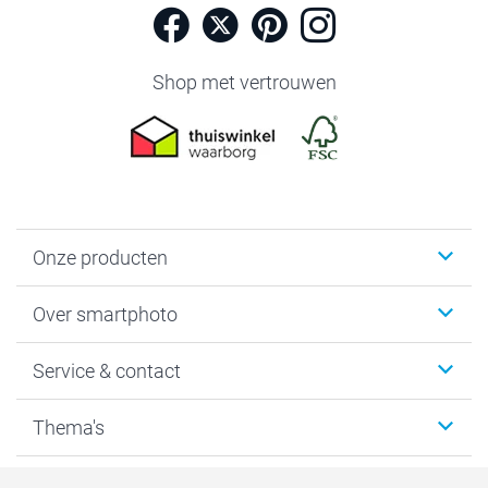
Shop met vertrouwen
Onze producten
Foto's afdrukken
Over smartphoto
Fotoboeken
Wanddecoratie
smartphoto
Service & contact
Fotocadeaus
Vacatures
Kalenders & agenda's
Sitemap
Service & Contact
Thema's
Kaarten
Bestelproces
Tevredenheidsgarantie
Voorwaarden
Mijn account
Kerst