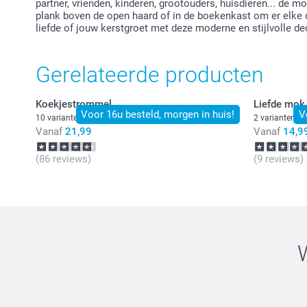
partner, vrienden, kinderen, grootouders, huisdieren... de m
plank boven de open haard of in de boekenkast om er elke 
liefde of jouw kerstgroet met deze moderne en stijlvolle dec
Gerelateerde producten
Koekjestrommel
Liefde mok
Voor 16u besteld, morgen in huis!
V
10 varianten
2 varianten
Vanaf
21,99
Vanaf
14,9
(86 reviews)
(9 reviews)