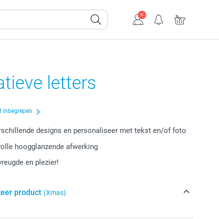
tieve letters
t inbegrepen
erschillende designs en personaliseer met tekst en/of foto
volle hoogglanzende afwerking
vreugde en plezier!
teer product
(Xmas)