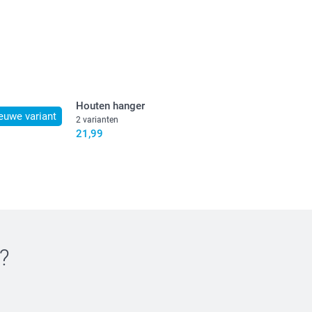
jn in EURO (€) inclusief BTW en exclusief verzendkosten.
Houten hanger
euwe variant
2 varianten
21,99
?