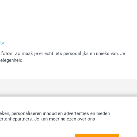
rs
 foto's. Zo maak je er echt iets persoonlijks en unieks van. Je
gelegenheid.
:
nd
-
Suomi
-
Sverige
-
United Kingdom
-
Other Countries
eken, personaliseren inhoud en advertenties en bieden
ertentiepartners. Je kan meer nalezen over ons