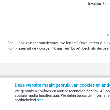
Investor Rela
V
Ben jij ook zo'n fan van decoratieve letters? Onze letters zijn 
kunt kiezen uit de woorden "Xmas" en "Love". Leuk als decorati
Deze website maakt gebruik van cookies en and
België
-
Belgique
-
Danmark
-
Deutschland
-
France
-
Ir
We gebruiken cookies en andere technologieën (bv. AI) om
sociale media functies aan. We delen bepaalde informatie 
cookiebeleid
hier
.
© smartphoto group. Alle rechten voorbehouden.
Disclaimer