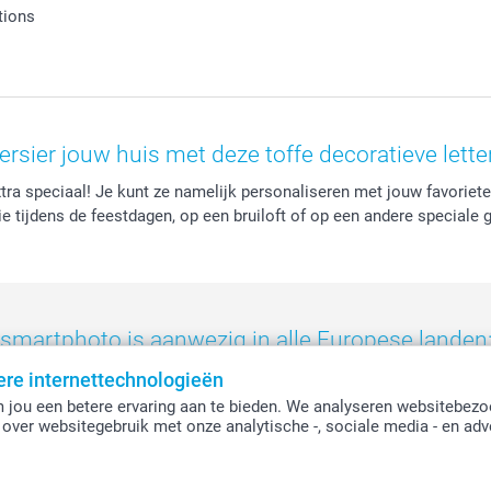
tions
ersier jouw huis met deze toffe decoratieve lette
extra speciaal! Je kunt ze namelijk personaliseren met jouw favoriete
e tijdens de feestdagen, op een bruiloft of op een andere speciale 
smartphoto is aanwezig in alle Europese landen
ere internettechnologieën
eland
-
Nederland
-
Norge
-
Österreich
-
Schweiz
-
Suisse
-
Switzerla
 jou een betere ervaring aan te bieden. We analyseren websitebezo
over websitegebruik met onze analytische -, sociale media - en adv
Alle prijzen zijn in EURO (€) inclusief BTW en exclusief verzendkosten.