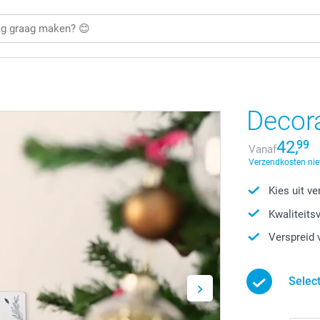
Decora
42,
99
Vanaf
Verzendkosten nie
Kies uit v
Kwaliteits
Verspreid 
Selec