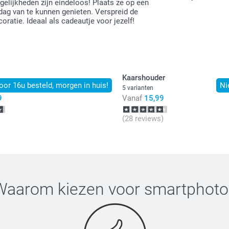
ogelijkheden zijn eindeloos! Plaats ze op een
dag van te kunnen genieten. Verspreid de
oratie. Ideaal als cadeautje voor jezelf!
Alle prijzen zi
Kaarshouder
oor 16u besteld, morgen in huis!
Ni
5 varianten
9
Vanaf
15,99
(28 reviews)
Waarom kiezen voor
smartphoto