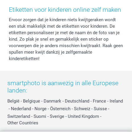
Herroepingsrecht
Mijn orderstatus
Baby
Etiketten voor kinderen online zelf maken
Privacy
smartbonus
Moederdag
Ervoor zorgen dat je kinderen niets kwijtgeraken wordt
Cookiebeleid
smartfriends
Vaderdag
een stuk makkelijk met de etiketten voor kinderen. De
Reviews
service@smartphoto.nl
Huwelijk
etiketten personaliseer je met de naam én de foto van je
Prijslijst
Affiliate partnerprogramma
kind. Zo plak je snel en gemakkelijk een sticker op
Investor Relations
Partnerships
voorwerpen die je anders misschien kwijtraakt. Raak geen
spullen meer kwijt dankzij je zelfgemaakte
Influencer partnerprogramma
kinderetiketten!
smartphoto is aanwezig in alle Europese
landen:
België
-
Belgique
-
Danmark
-
Deutschland
-
France
-
Ireland
-
Nederland
-
Norge
-
Österreich
-
Schweiz
-
Suisse
-
Switzerland
-
Suomi
-
Sverige
-
United Kingdom
-
Other Countries