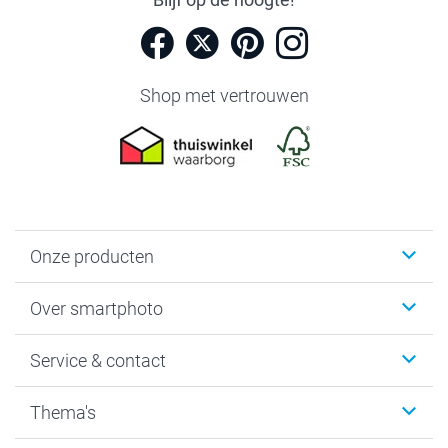
Shop met vertrouwen
Onze producten
Foto's afdrukken
Over smartphoto
Fotoboeken
Wanddecoratie
smartphoto
Service & contact
Fotocadeaus
Vacatures
Kalenders & agenda's
Sitemap
Service & Contact
Thema's
Kaarten
Bestelproces
Tevredenheidsgarantie
Voorwaarden
Mijn account
Kerst