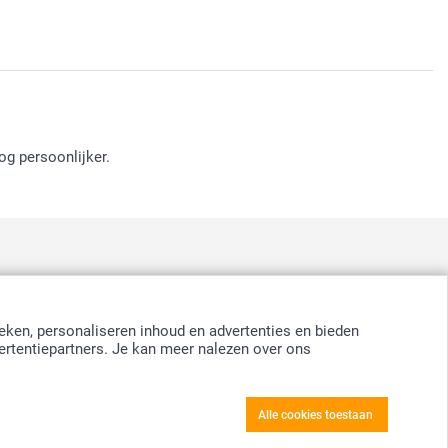
og persoonlijker.
:
nd
-
Suomi
-
Sverige
-
United Kingdom
-
Other Countries
eken, personaliseren inhoud en advertenties en bieden
ertentiepartners. Je kan meer nalezen over ons
Alle cookies toestaan