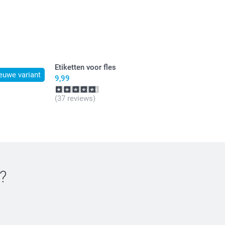
Etiketten voor fles
euwe variant
9,99
(37 reviews)
?