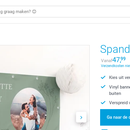
Spand
47,
99
Vanaf
Verzendkosten nie
Kies uit v
Vinyl bann
buiten
Verspreid 
Ga naar de 