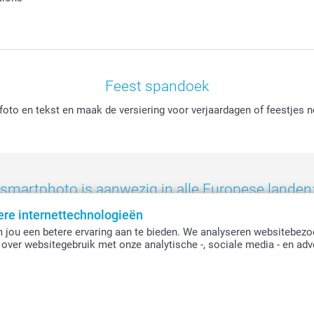
Feest spandoek
to en tekst en maak de versiering voor verjaardagen of feestjes n
smartphoto is aanwezig in alle Europese landen
ere internettechnologieën
eland
-
Nederland
-
Norge
-
Österreich
-
Schweiz
-
Suisse
-
Switzerla
 jou een betere ervaring aan te bieden. We analyseren websitebezo
over websitegebruik met onze analytische -, sociale media - en adv
Alle prijzen zijn in EURO (€) inclusief BTW en exclusief verzendkosten.