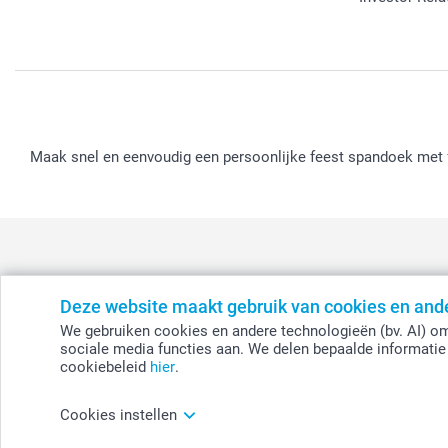
Maak snel en eenvoudig een persoonlijke feest spandoek met fo
Deze website maakt gebruik van cookies en and
België
-
Belgique
-
Danmark
-
Deutschland
-
France
-
Ir
We gebruiken cookies en andere technologieën (bv. AI) om
sociale media functies aan. We delen bepaalde informatie 
cookiebeleid
hier
.
© smartphoto group. Alle rechten voorbehouden.
Disclaimer
Cookies instellen