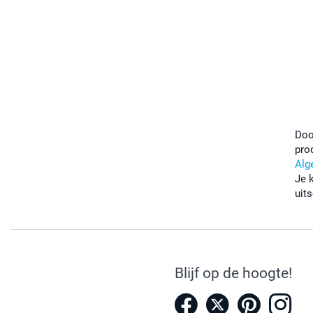
Doo
pro
Alg
Je 
uits
Blijf op de hoogte!