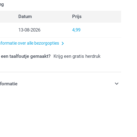
ng
Datum
Prijs
13-08-2026
4,99
nformatie over alle bezorgopties
 een taalfoutje gemaakt?
Krijg een gratis herdruk
nformatie
jn in EURO (€) inclusief BTW en exclusief verzendkosten.