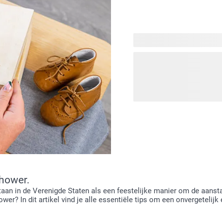
Je zwangerschap en de eer
wilt ze voor altijd herinn
herinneringen onvergeteli
waarin ruimte voor echo’s,
maken is ook een geweldi
doos om het eerste paar sc
Zo creëer je een schatkist 
shower.
aan in de Verenigde Staten als een feestelijke manier om de aansta
wer? In dit artikel vind je alle essentiële tips om een onvergetelij