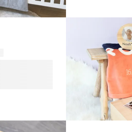
wordt wie de kleine is, onz
creëren die vanaf dag één 
toevluchtsoord van liefde
herinneringen worden gema
 Wil je mama, papa, broer,
n dan ons assortiment aan
 Bekijk ook onze selectie
t gevoel van betrokkenheid
ge cadeaus voor kersverse
 praktische maar
et een cadeau dat deze