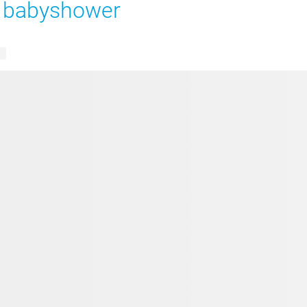
n babyshower
en