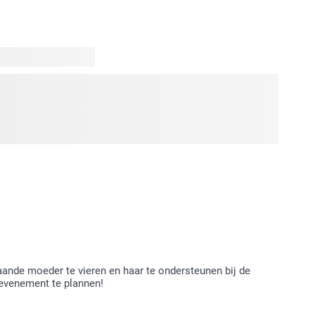
ste momenten met je baby zijn ongelooflijk speciaal. Je
eren! Met onze unieke fotoproducten kun je deze
jk maken. Houd bijvoorbeeld een zwangerschapsdagboek bij,
 namenlijstjes en al je gedachten is. Een
ge manier om deze momenten te koesteren. Gebruik de
hoentjes, een haarlokje en de eerste tandjes te bewaren.
vol dierbare herinneringen!
ande moeder te vieren en haar te ondersteunen bij de
k evenement te plannen!