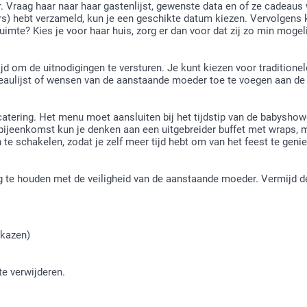
 Vraag haar naar haar gastenlijst, gewenste data en of ze cadeaus 
 hebt verzameld, kun je een geschikte datum kiezen. Vervolgens ku
imte? Kies je voor haar huis, zorg er dan voor dat zij zo min mogel
tijd om de uitnodigingen te versturen. Je kunt kiezen voor traditionel
aulijst of wensen van de aanstaande moeder toe te voegen aan de 
 catering. Het menu moet aansluiten bij het tijdstip van de babysh
jeenkomst kun je denken aan een uitgebreider buffet met wraps, min
te schakelen, zodat je zelf meer tijd hebt om van het feest te genie
ing te houden met de veiligheid van de aanstaande moeder. Vermijd 
 kazen)
te verwijderen.