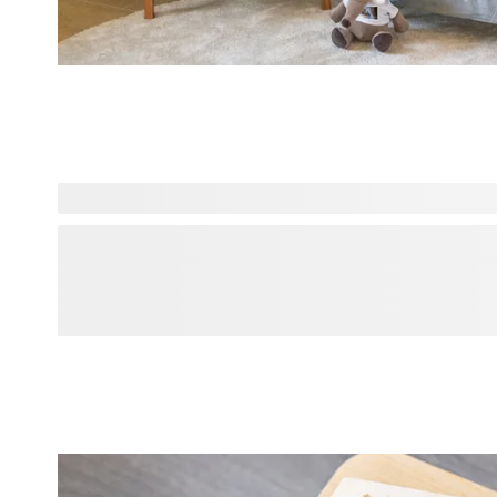
Wanneer een baby wordt geboren, viert de hele familie mee.
zus of grootouders op een unieke manier verrassen? Verke
aandenkens en knusse essentials voor de pasgeboren baby.
aan cadeaus voor trotse grote broers en zussen, die hen he
geven in deze spannende tijd. Daarnaast bieden we prachti
mama’s en papa’s, van gepersonaliseerde herinneringen tot
betekenisvolle spullen. Zet elk familielid in het zonnetje m
eerste momenten nog specialer maakt.