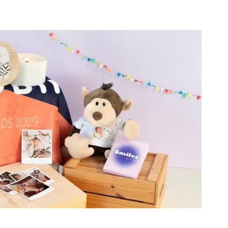
e collectie heeft alles wat je nodig hebt om een ruimte te
als thuis voelt. Laten we hun kamer omtoveren tot een
 en verbeelding, waar mooie dromen beginnen en
akt. 💫