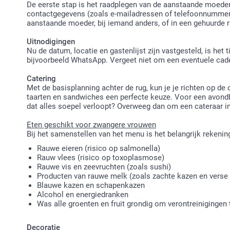
De eerste stap is het raadplegen van de aanstaande moeder.
contactgegevens (zoals e-mailadressen of telefoonnummers)
aanstaande moeder, bij iemand anders, of in een gehuurde ru
Uitnodigingen
Nu de datum, locatie en gastenlijst zijn vastgesteld, is het 
bijvoorbeeld WhatsApp. Vergeet niet om een eventuele cade
Catering
Met de basisplanning achter de rug, kun je je richten op de
taarten en sandwiches een perfecte keuze. Voor een avondbi
dat alles soepel verloopt? Overweeg dan om een cateraar in 
Eten geschikt voor zwangere vrouwen
Bij het samenstellen van het menu is het belangrijk reken
Rauwe eieren (risico op salmonella)
Rauw vlees (risico op toxoplasmose)
Rauwe vis en zeevruchten (zoals sushi)
Producten van rauwe melk (zoals zachte kazen en verse
Blauwe kazen en schapenkazen
Alcohol en energiedranken
Was alle groenten en fruit grondig om verontreinigingen 
Decoratie