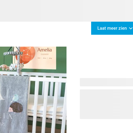
Laat meer zien
Het ontwerpen van een bab
voor te bereiden op de kom
hun eerste wereldje, een pl
bedenken. We zijn hier om 
Een babykamer waar je eig
muurdecoraties die vreugd