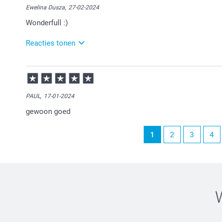
Ewelina Dusza,
27-02-2024
Wonderfull :)
Reacties tonen
28-02-2024
11:44
Bedankt voor je positieve review. Heel veel plezier er
PAUL,
17-01-2024
gewoon goed
1
2
3
4