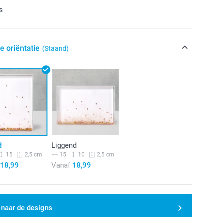
s
e oriëntatie
(Staand)
d
Liggend
15
15
10
2,5 cm
2,5 cm
18,99
Vanaf
18,99
 naar de designs