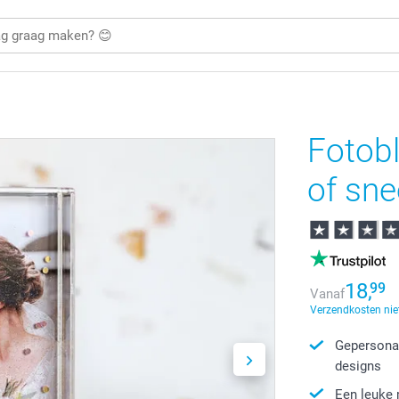
Fotobl
of sn
18,
99
Vanaf
Verzendkosten nie
Gepersonal
designs
Een leuke 