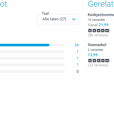
ot
Gerela
Taal
Koekjestromm
10 varianten
Vanaf
21,99
(86 reviews)
Sneeuwbol
24
2 varianten
1
13,99
1
1
(23 reviews)
0