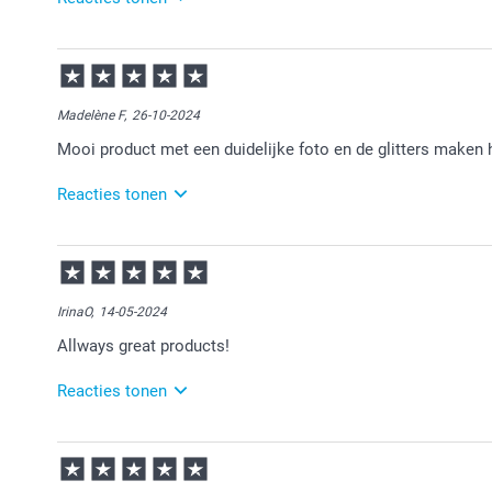
05-01-2026
15:06
Bedankt voor je bericht.
Madelène F,
26-10-2024
Fijn dat je zo blij bent met je bestelling!
Mooi product met een duidelijke foto en de glitters maken 
Veel plezier ervan.
Reacties tonen
28-10-2024
13:09
Bedankt voor je bericht.
IrinaO,
14-05-2024
Heel veel plezier van je bestelling!
Allways great products!
Reacties tonen
14-05-2024
16:10
Heel veel plezier van je bestelling!