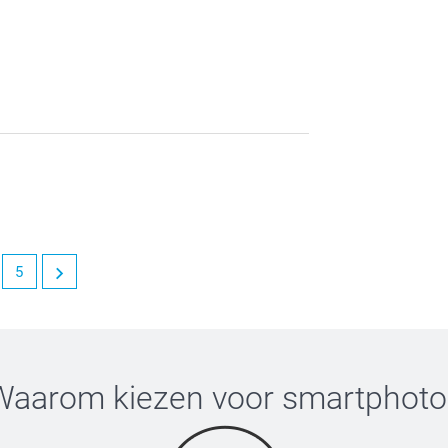
van!
5
Waarom kiezen voor
smartphoto