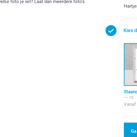
elke foto je wil? Laat dan meerdere foto's
Hartje
Kies d
Staan
10
Vanaf
Ga