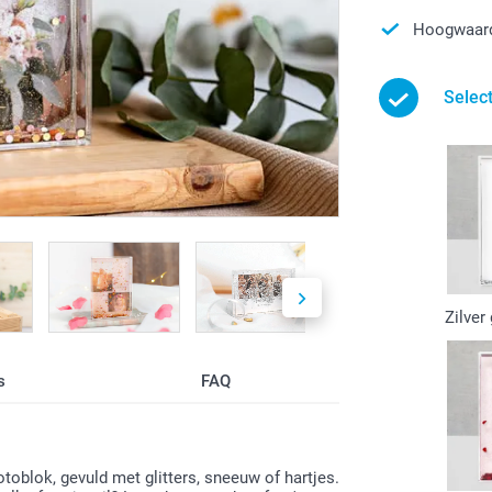
Hoogwaard
Selec
Zilver 
s
FAQ
toblok, gevuld met glitters, sneeuw of hartjes.