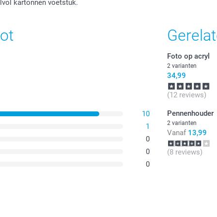
jlvol kartonnen voetstuk.
Alle prijzen zi
ot
Gerela
Foto op acryl
2 varianten
34,99
(12 reviews)
Pennenhouder
10
2 varianten
1
Vanaf
13,99
0
0
(8 reviews)
0