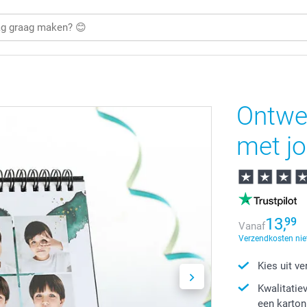
Ontwer
met jo
13,
99
Vanaf
Verzendkosten nie
Kies uit v
Kwalitatie
een karto