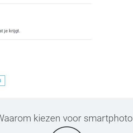
vreden bent met de fotoflip!
 je krijgt.
3
Waarom kiezen voor
smartphoto