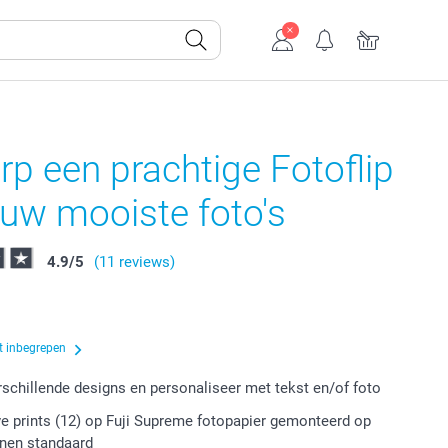
p een prachtige Fotoflip
uw mooiste foto's
4.9
/
5
(11 reviews)
t inbegrepen
erschillende designs en personaliseer met tekst en/of foto
ve prints (12) op Fuji Supreme fotopapier gemonteerd op
nnen standaard