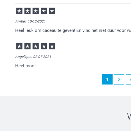
06-01-2025
12:14
Bedankt voor je review. Fijn om te horen dat je zo te
Amber,
10-12-2021
Heel leuk om cadeau te geven! En vind het niet duur voor wat
Angelique,
02-07-2021
Heel mooi
1
2