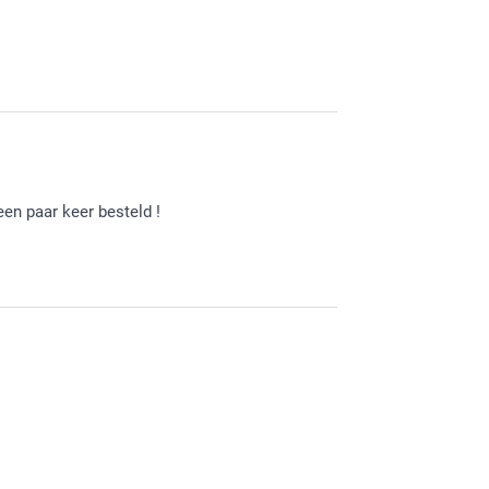
tvangen fotoflip. Heel veel plezier er van!
een paar keer besteld !
 hebt gemaakt om te geven als cadeautje! Leuk
dat je het naar wens hebt ontvangen.