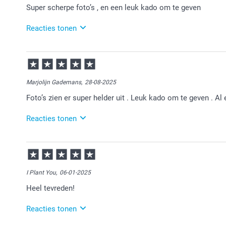
Super scherpe foto’s , en een leuk kado om te geven
Reacties tonen
19-09-2025
09:42
Bedankt voor je review. Fijn dat je blij bent met je on
Marjolijn Gademans,
28-08-2025
Foto’s zien er super helder uit . Leuk kado om te geven . Al 
Reacties tonen
02-09-2025
11:14
Bedankt voor je review. Wat leuk dat je een fotoflip
om te geven en leuk om te krijgen! Fijn om te horen 
I Plant You,
06-01-2025
Heel tevreden!
Reacties tonen