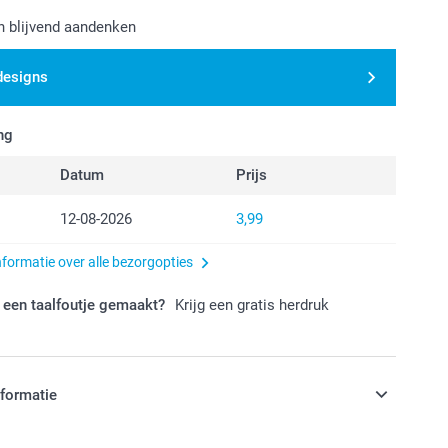
n blijvend aandenken
designs
ng
Datum
Prijs
12-08-2026
3,99
nformatie over alle bezorgopties
 een taalfoutje gemaakt?
Krijg een gratis herdruk
nformatie