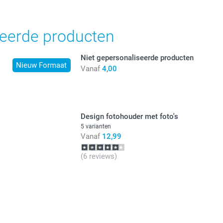
jn in EURO (€) inclusief BTW en exclusief verzendkosten.
teerde producten
Niet gepersonaliseerde producten
Nieuw Formaat
Vanaf
4,00
Design fotohouder met foto's
5 varianten
Vanaf
12,99
(6 reviews)