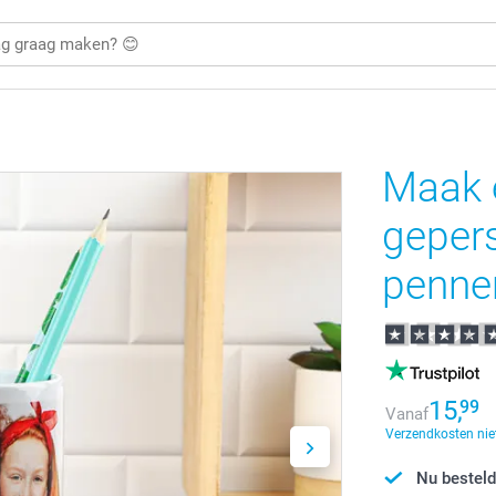
Maak 
geper
penne
15,
99
Vanaf
Verzendkosten nie
Nu besteld