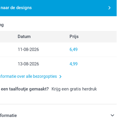
 naar de designs
ng
Datum
Prijs
11-08-2026
6,49
13-08-2026
4,99
nformatie over alle bezorgopties
 een taalfoutje gemaakt?
Krijg een gratis herdruk
nformatie