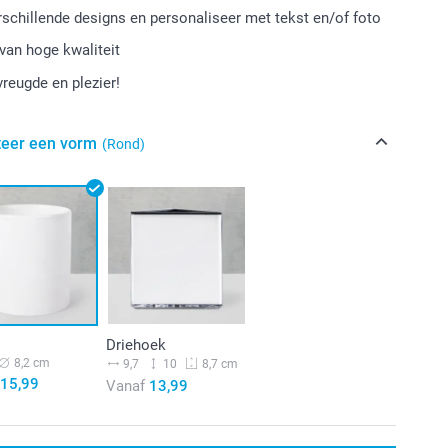
erschillende designs en personaliseer met tekst en/of foto
van hoge kwaliteit
vreugde en plezier!
teer een vorm
(Rond)
Driehoek
8,2 cm
9,7
10
8,7 cm
15,99
Vanaf
13,99