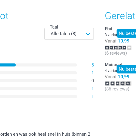
Alle prijzen zi
ot
Gerela
Taal
Etui
Nu beste
3 varianten
Vanaf
13,99
(6 reviews)
Muismat
5
Nu beste
4 varianten
1
Vanaf
10,99
0
1
(86 reviews)
1
rden en was ook heel snel in huis (binnen 2