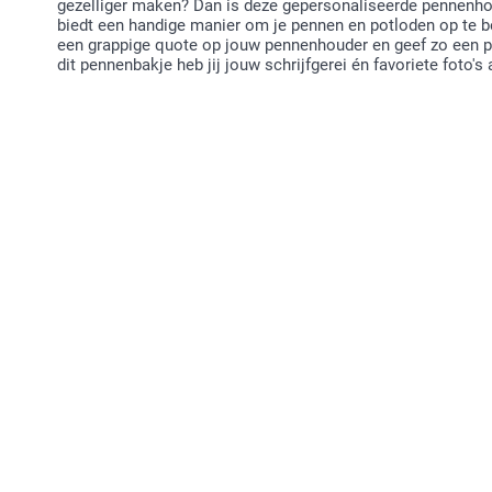
gezelliger maken? Dan is deze gepersonaliseerde pennenho
biedt een handige manier om je pennen en potloden op te b
een grappige quote op jouw pennenhouder en geef zo een pe
dit pennenbakje heb jij jouw schrijfgerei én favoriete foto's a