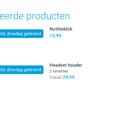
jn in EURO (€) inclusief BTW en exclusief verzendkosten.
teerde producten
Notitieblok
ld, dinsdag geleverd
15,99
Headset houder
ld, dinsdag geleverd
2 varianten
Vanaf
29,99