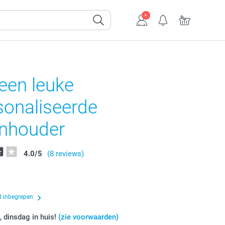
een leuke
sonaliseerde
nhouder
4.0
/
5
(8 reviews)
t inbegrepen
, dinsdag in huis!
(zie voorwaarden)