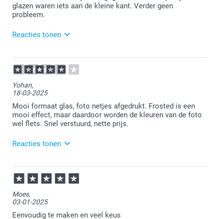
genomen om dit aan ons door te geven.
glazen waren iets aan de kleine kant. Verder geen
probleem.
Reacties tonen
14-05-2025
12:46
Bedankt voor je review. Wat fijn om te lezen dat je
Yohan,
blij bent met je fotoglas. Jammer dat je het wat aan
18-03-2025
de kleine kant vond. De formaten staan wel op onze
website beschreven onder specificaties. Wellicht heb
Mooi formaat glas, foto netjes afgedrukt. Frosted is een
je dit over het hoofd gezien. Wij gaan het in ieder
mooi effect, maar daardoor worden de kleuren van de foto
geval meenemen als tip. Alsnog heel veel plezier van
wel flets. Snel verstuurd, nette prijs.
het glas!
Reacties tonen
19-03-2025
09:03
Bedankt voor je review. Wat fijn om te lezen dat je
Moes,
blij bent met je foto op glas. Je mag altijd contact
03-01-2025
opnemen met de klantenservice
(service@smartphoto.nl) en dan even een foto
Eenvoudig te maken en veel keus