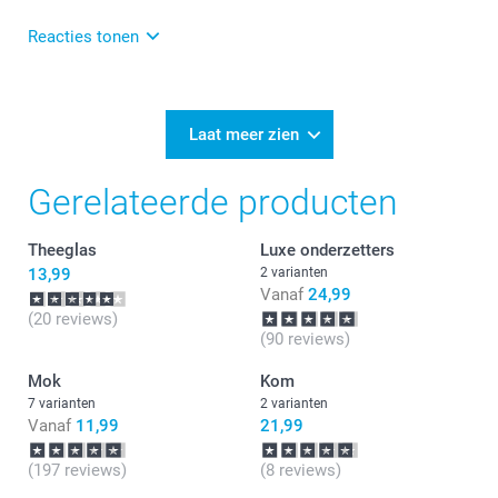
meesturen over het fletse gedeelte. Zij kijken graag
even met je mee of er wellicht nog iets mee gedaan
Reacties tonen
kan worden. Anders heel veel plezier er van!
06-01-2025
12:12
Bedankt voor je review. Fijn dat het maken van het
Laat meer zien
glas met foto eenvoudig was en je veel keuze had!
Gerelateerde producten
Theeglas
Luxe onderzetters
13,99
2 varianten
Vanaf
24,99
(20 reviews)
(90 reviews)
Mok
Kom
7 varianten
2 varianten
Vanaf
11,99
21,99
(197 reviews)
(8 reviews)