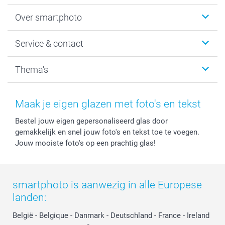
Foto's afdrukken
Over smartphoto
Fotoboeken
Wanddecoratie
smartphoto
Service & contact
Fotocadeaus
Vacatures
Kalenders & agenda's
Sitemap
Service & Contact
Thema's
Kaarten
Bestelproces
Tevredenheidsgarantie
Voorwaarden
Mijn account
Kerst
Herroepingsrecht
Mijn orderstatus
Baby
Maak je eigen glazen met foto's en tekst
Privacy
smartbonus
Moederdag
Bestel jouw eigen gepersonaliseerd glas door
Cookiebeleid
smartfriends
Vaderdag
gemakkelijk en snel jouw foto's en tekst toe te voegen.
Reviews
service@smartphoto.nl
Huwelijk
Jouw mooiste foto's op een prachtig glas!
Prijslijst
Affiliate partnerprogramma
Investor Relations
Partnerships
Influencer partnerprogramma
smartphoto is aanwezig in alle Europese
landen:
België
-
Belgique
-
Danmark
-
Deutschland
-
France
-
Ireland