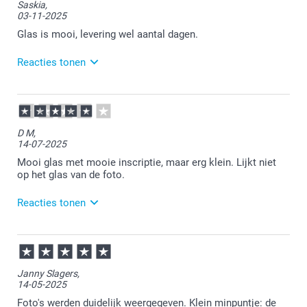
Saskia,
03-11-2025
Glas is mooi, levering wel aantal dagen.
Reacties tonen
04-11-2025
11:19
Bedankt voor je review. Fijn om te horen dat je
D M,
tevreden bent. Veel plezier van je bestelling en
14-07-2025
wellicht tot een volgende keer.
Mooi glas met mooie inscriptie, maar erg klein. Lijkt niet
op het glas van de foto.
Reacties tonen
15-07-2025
13:31
Bedankt voor je review. Fijn om te horen dat je
Janny Slagers,
tevreden bent over de opdruk. We zullen je tip over
14-05-2025
de preview van het glas mee nemen om ons te
blijven verbeteren. Bedankt dat je de moeite hebt
Foto's werden duidelijk weergegeven. Klein minpuntje: de