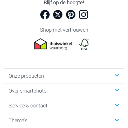
Blijf op de hoogte!
Shop met vertrouwen
Onze producten
Foto's afdrukken
Over smartphoto
Fotoboeken
Wanddecoratie
smartphoto
Service & contact
Fotocadeaus
Vacatures
Kalenders & agenda's
Sitemap
Service & Contact
Thema's
Kaarten
Bestelproces
Tevredenheidsgarantie