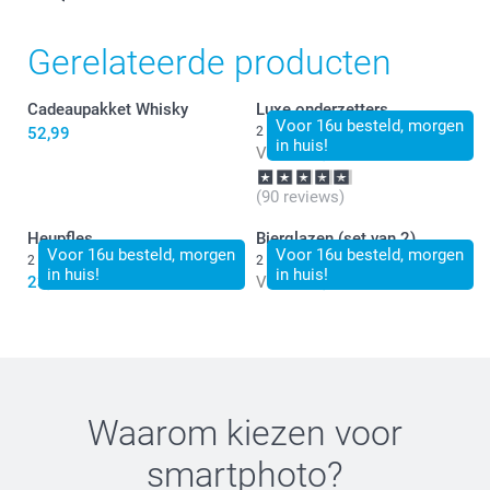
Gerelateerde producten
Cadeaupakket Whisky
Luxe onderzetters
Voor 16u besteld, morgen
52,99
2 varianten
in huis!
Vanaf
24,99
(90 reviews)
Heupfles
Bierglazen (set van 2)
Voor 16u besteld, morgen
Voor 16u besteld, morgen
2 varianten
2 varianten
in huis!
in huis!
23,99
Vanaf
19,99
Waarom kiezen voor
smartphoto
?