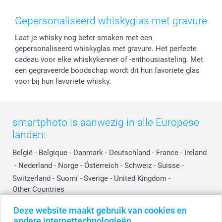
Voorwaarden
Mijn account
Kerst
Herroepingsrecht
Mijn orderstatus
Baby
Gepersonaliseerd whiskyglas met gravure
Privacy
smartbonus
Moederdag
Laat je whisky nog beter smaken met een
Cookiebeleid
smartfriends
Vaderdag
gepersonaliseerd whiskyglas met gravure. Het perfecte
Reviews
service@smartphoto.nl
Huwelijk
cadeau voor elke whiskykenner of -enthousiasteling. Met
Prijslijst
Affiliate partnerprogramma
een gegraveerde boodschap wordt dit hun favoriete glas
Investor Relations
Partnerships
voor bij hun favoriete whisky.
Influencer partnerprogramma
smartphoto is aanwezig in alle Europese
landen:
België
-
Belgique
-
Danmark
-
Deutschland
-
France
-
Ireland
-
Nederland
-
Norge
-
Österreich
-
Schweiz
-
Suisse
-
Switzerland
-
Suomi
-
Sverige
-
United Kingdom
-
Other Countries
Deze website maakt gebruik van cookies en
andere internettechnologieën