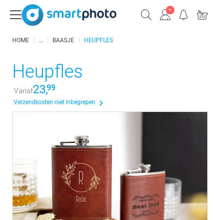
HOME
BAASJE
HEUPFLES
Heupfles
23,
99
Vanaf
Verzendkosten niet inbegrepen