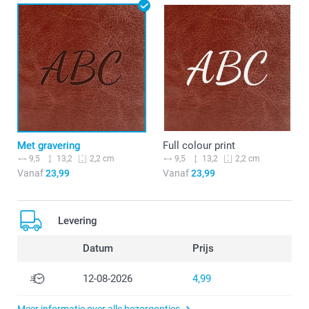
Met gravering
Full colour print
9,5
13,2
9,5
13,2
2,2 cm
2,2 cm
Vanaf
23,99
Vanaf
23,99
Levering
Datum
Prijs
12-08-2026
4,99
Meer informatie over alle bezorgopties