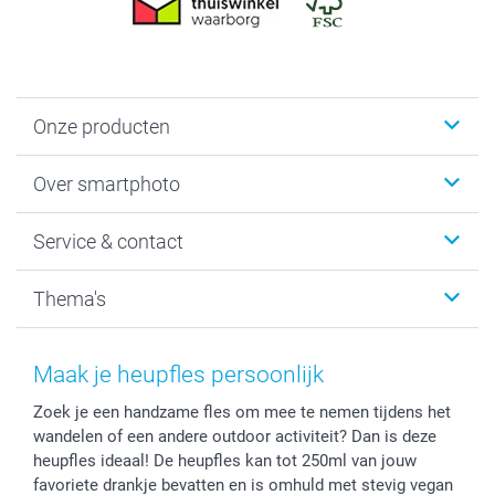
Onze producten
Foto's afdrukken
Over smartphoto
Fotoboeken
Wanddecoratie
smartphoto
Service & contact
Fotocadeaus
Vacatures
Kalenders & agenda's
Sitemap
Service & Contact
Thema's
Kaarten
Bestelproces
Tevredenheidsgarantie
Voorwaarden
Mijn account
Kerst
Herroepingsrecht
Mijn orderstatus
Baby
Maak je heupfles persoonlijk
Privacy
smartbonus
Moederdag
Zoek je een handzame fles om mee te nemen tijdens het
Cookiebeleid
smartfriends
Vaderdag
wandelen of een andere outdoor activiteit? Dan is deze
Reviews
service@smartphoto.nl
Huwelijk
heupfles ideaal! De heupfles kan tot 250ml van jouw
Prijslijst
Affiliate partnerprogramma
favoriete drankje bevatten en is omhuld met stevig vegan