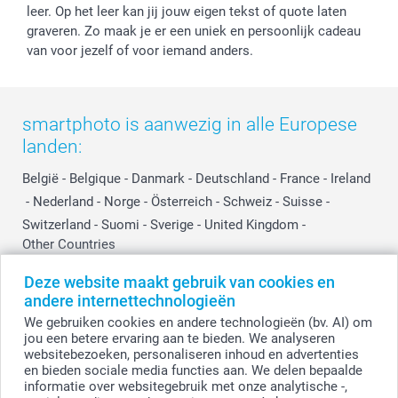
Investor Relations
Partnerships
leer. Op het leer kan jij jouw eigen tekst of quote laten
graveren. Zo maak je er een uniek en persoonlijk cadeau
Influencer partnerprogramma
van voor jezelf of voor iemand anders.
smartphoto is aanwezig in alle Europese
landen:
België
-
Belgique
-
Danmark
-
Deutschland
-
France
-
Ireland
-
Nederland
-
Norge
-
Österreich
-
Schweiz
-
Suisse
-
Switzerland
-
Suomi
-
Sverige
-
United Kingdom
-
Other Countries
Deze website maakt gebruik van cookies en
andere internettechnologieën
Alle prijzen zijn in EURO (€) inclusief BTW en exclusief verzendkosten.
We gebruiken cookies en andere technologieën (bv. AI) om
jou een betere ervaring aan te bieden. We analyseren
websitebezoeken, personaliseren inhoud en advertenties
en bieden sociale media functies aan. We delen bepaalde
© smartphoto group. Alle rechten voorbehouden.
Disclaimer
informatie over websitegebruik met onze analytische -,