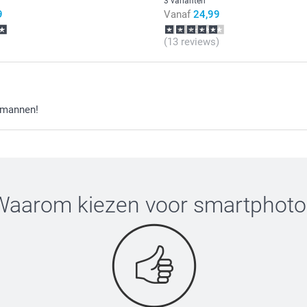
3 varianten
9
Vanaf
24,99
of
snoeparm
vind je hier.
(13 reviews)
 mannen!
Waarom kiezen voor
smartphoto