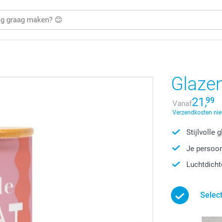
Glaze
21,
99
Vanaf
Verzendkosten nie
Stijlvolle
Je persoon
Luchtdicht
Selec