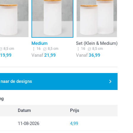
Medium
Set (Klein & Medium)
8,5 cm
16
8,5 cm
16
8,5 cm
19,99
Vanaf
21,99
Vanaf
36,99
 naar de designs
ng
Datum
Prijs
11-08-2026
4,99