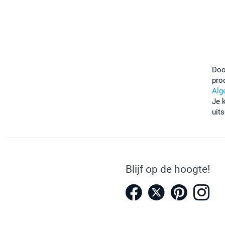
Doo
pro
Alg
Je 
uits
Blijf op de hoogte!