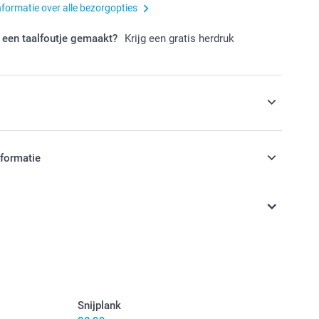
nformatie over alle bezorgopties
 een taalfoutje gemaakt?
Krijg een gratis herdruk
s
zen voorraadpotten met snoep
nformatie
stuk
jn in EURO (€) inclusief BTW en exclusief verzendkosten.
 en beschikbaarheid
hte fruit gummies in verschillende smaken, 1 kg
mbozensmaak, 1 kg
 kleine eetbare kralen in diverse kleuren, set van 12
Snijplank
rden voor de
beertjes & hartjes