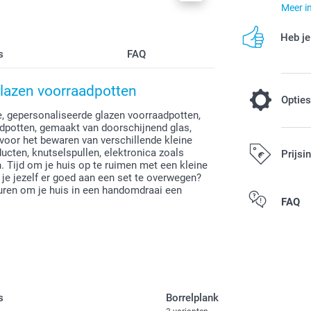
Meer i
Heb je
s
FAQ
glazen voorraadpotten
Optie
, gepersonaliseerde glazen voorraadpotten,
aadpotten, gemaakt van doorschijnend glas,
voor het bewaren van verschillende kleine
Vul je gla
ten, knutselspullen, elektronica zoals
Prijsi
 Tijd om je huis op te ruimen met een kleine
 je jezelf er goed aan een set te overwegen?
6,00 / 
Vanaf
leuren om je huis in een handomdraai een
Alle prijzen zi
FAQ
Opties, prijzen
Beertjes: zac
Hartjes: fra
Snoeparmband:
s
Borrelplank
voedingswaa