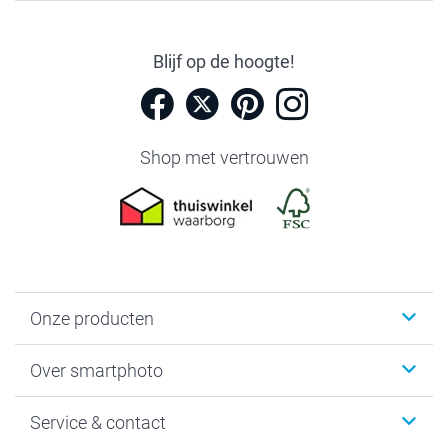
Blijf op de hoogte!
Shop met vertrouwen
Onze producten
Foto's afdrukken
Over smartphoto
Fotoboeken
Wanddecoratie
smartphoto
Service & contact
Fotocadeaus
Vacatures