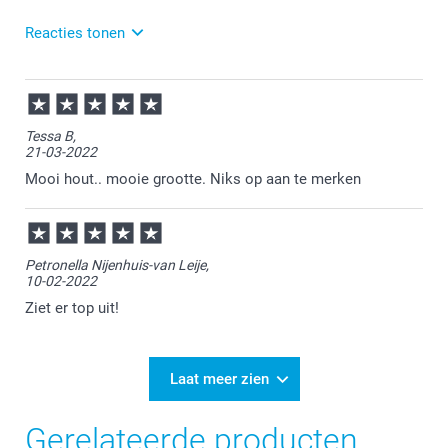
Reacties tonen
28-12-2022
14:35
Bedankt voor je bericht. Vervelend om te vernemen.
Tessa B,
Zou je ons een mail willen sturen met je
21-03-2022
ordernummer en je klacht? De klantenservice helpt
je graag verder! service@smartphoto.nl
Mooi hout.. mooie grootte. Niks op aan te merken
Petronella Nijenhuis-van Leije,
10-02-2022
Ziet er top uit!
Laat meer zien
Gerelateerde producten