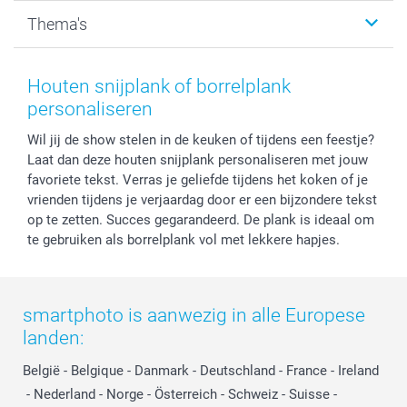
Kalenders & agenda's
Sitemap
Service & Contact
Thema's
Kaarten
Bestelproces
Tevredenheidsgarantie
Voorwaarden
Mijn account
Kerst
Herroepingsrecht
Mijn orderstatus
Baby
Houten snijplank of borrelplank
Privacy
smartbonus
Moederdag
personaliseren
Cookiebeleid
smartfriends
Vaderdag
Wil jij de show stelen in de keuken of tijdens een feestje?
Reviews
service@smartphoto.nl
Huwelijk
Laat dan deze houten snijplank personaliseren met jouw
Prijslijst
Affiliate partnerprogramma
favoriete tekst. Verras je geliefde tijdens het koken of je
Investor Relations
Partnerships
vrienden tijdens je verjaardag door er een bijzondere tekst
Influencer partnerprogramma
op te zetten. Succes gegarandeerd. De plank is ideaal om
te gebruiken als borrelplank vol met lekkere hapjes.
smartphoto is aanwezig in alle Europese
landen:
België
-
Belgique
-
Danmark
-
Deutschland
-
France
-
Ireland
-
Nederland
-
Norge
-
Österreich
-
Schweiz
-
Suisse
-