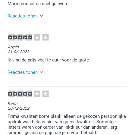
Mooi product en snel geleverd.
Reacties tonen
28-11-2024
10:20
Bedankt voor je bericht.
Armin,
21-06-2023
Veel plezier ervan!
Ik vind de prijs veel te duur voor de grote
Reacties tonen
21-06-2023
16:44
Bedankt voor je review. Vervelend om te vernemen
Karin,
dat je het zo ervaart. De grootte van de plank wordt
20-12-2022
ook gecommuniceerd op onze website. Aan de prijs
kunnen wij helaas veranderen. Wel hebben wij vaak
Prima kwaliteit borrelplank, alleen de gekozen persoonlijke
leuke acties lopen op onze website voor korting!
opdruk was helaas niet van goede kwaliteit. Sommige
letters waren donkerder van inktkleur dan anderen…erg
jammer, gezien de prijs die je ervoor betaald.