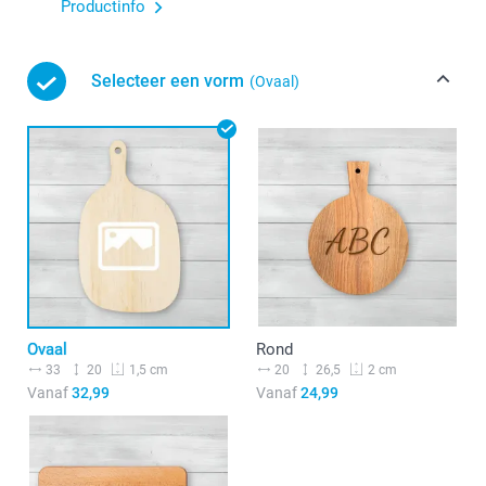
Productinfo
Selecteer een vorm
(Ovaal)
Ovaal
Rond
33
20
20
26,5
1,5 cm
2 cm
Vanaf
32,99
Vanaf
24,99