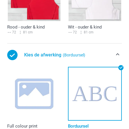
Rood - ouder & kind
Wit - ouder & kind
72
81 cm
72
81 cm
Kies de afwerking
(Borduursel)
Full colour print
Borduursel