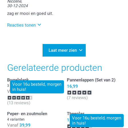
Nicoline,
30-12-2024
Veel plezier ervan.
zag er mooi en goed uit.
Reacties tonen
31-12-2024
10:38
Bedankt voor je bericht.
Laat meer zien
Veel plezier van je bestelling!
Gerelateerde producten
Borrelplank
Pannenlappen (Set van 2)
Voor 16u besteld, morgen
3 varianten
16,99
in huis!
Vanaf
24,99
(7 reviews)
(13 reviews)
Peper- en zoutmolen
Theeglas
Voor 16u besteld, morgen
4 varianten
13,99
in huis!
Vanaf
39,99