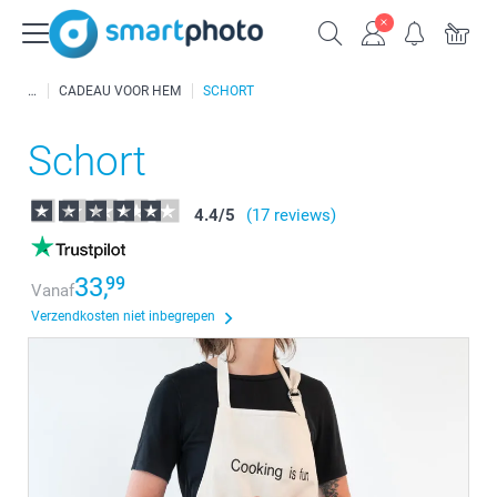
CADEAU VOOR HEM
SCHORT
Schort
4.4
/
5
(17 reviews)
33,
99
Vanaf
Verzendkosten niet inbegrepen