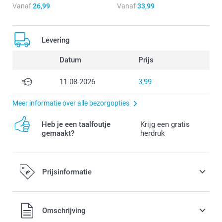
Vanaf
26,99
Vanaf
33,99
Levering
Datum
Prijs
11-08-2026
3,99
Meer informatie over alle bezorgopties
Heb je een taalfoutje
Krijg een gratis
gemaakt?
herdruk
Prijsinformatie
Alle prijzen zijn in EURO (€) inclusief BTW en exclusief
Omschrijving
verzendkosten.