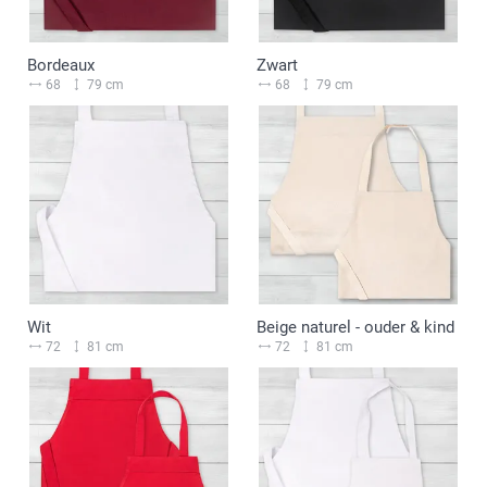
Bordeaux
Zwart
68
79 cm
68
79 cm
Wit
Beige naturel - ouder & kind
72
81 cm
72
81 cm