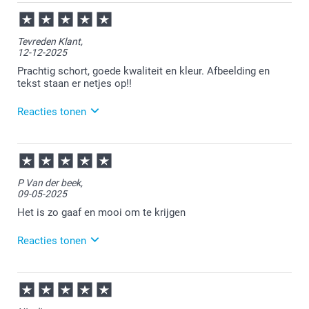
01-05-2026
14:19
Bedankt voor je review. Fijn dat je blij bent met je
Tevreden Klant,
ontvangen schort. Heel veel plezier er van!
12-12-2025
Prachtig schort, goede kwaliteit en kleur. Afbeelding en
tekst staan er netjes op!!
Reacties tonen
16-12-2025
13:16
Heel veel plezier ervan!
P Van der beek,
09-05-2025
Het is zo gaaf en mooi om te krijgen
Reacties tonen
12-05-2025
15:02
Heel leuk!