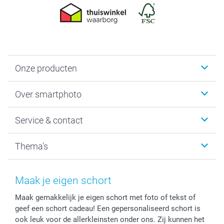
Onze producten
Foto's afdrukken
Over smartphoto
Fotoboeken
Wanddecoratie
smartphoto
Service & contact
Fotocadeaus
Vacatures
Kalenders & agenda's
Sitemap
Service & Contact
Thema's
Kaarten
Bestelproces
Tevredenheidsgarantie
Voorwaarden
Mijn account
Kerst
Herroepingsrecht
Mijn orderstatus
Baby
Maak je eigen schort
Privacy
smartbonus
Moederdag
Maak gemakkelijk je eigen schort met foto of tekst of
Cookiebeleid
smartfriends
Vaderdag
geef een schort cadeau! Een gepersonaliseerd schort is
Reviews
service@smartphoto.nl
Huwelijk
ook leuk voor de allerkleinsten onder ons. Zij kunnen het