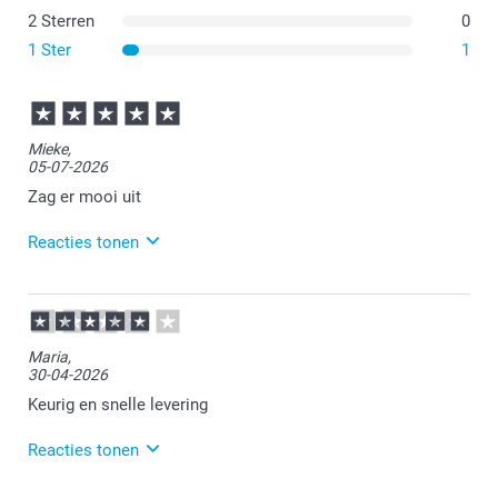
2 Sterren
0
100% katoen
1 Ster
1
100% polyester
Mieke,
05-07-2026
Gemaakt van 100% natuurlijk fairtrade katoen* met de
Zag er mooi uit
look en feel van linnen
Verstelbare nekband
Reacties tonen
Grote voorzak
07-07-2026
14:00
Bedankt voor je review. Wat leuk om te horen dat je
Maria,
een schort bij ons hebt besteld en hier tevreden over
30-04-2026
bent. Heel veel plezier ervan!
Keurig en snelle levering
Reacties tonen