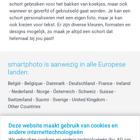
Prijslijst
Affiliate partnerprogramma
schort gebruiken voor het bakken van koekjes, maar ook
Investor Relations
Partnerships
wanneer er geverfd of geknutseld gaat worden. Je kan een
schort personaliseren met een eigen foto, maar je kan
Influencer partnerprogramma
ook kiezen voor tekst. Er zijn diverse kleuren, formaten en
designs mogelijk, zo maak je altijd een schort dat
helemaal bij jou past!
smartphoto is aanwezig in alle Europese
landen:
België
-
Belgique
-
Danmark
-
Deutschland
-
France
-
Ireland
-
Nederland
-
Norge
-
Österreich
-
Schweiz
-
Suisse
-
Switzerland
-
Suomi
-
Sverige
-
United Kingdom
-
Other Countries
Deze website maakt gebruik van cookies en
Alle prijzen zijn in EURO (€) inclusief BTW en exclusief verzendkosten.
andere internettechnologieën
We gebruiken cookies en andere technologieën (bv. AI) om