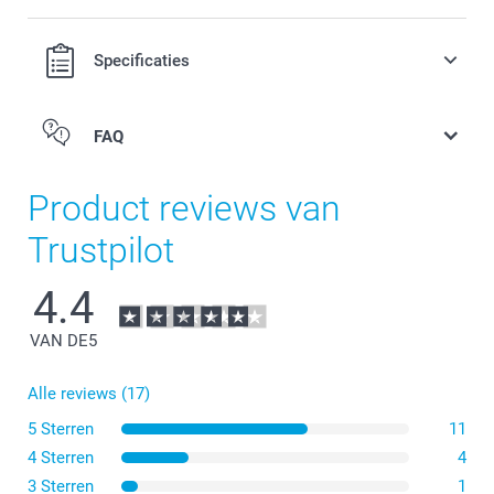
Specificaties
FAQ
Product reviews van
Trustpilot
4.4
VAN DE
5
Alle reviews (17)
5 Sterren
11
4 Sterren
4
3 Sterren
1