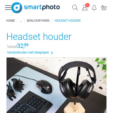
HOME
BONJOUR PARIS
HEADSET HOUDER
Headset houder
32,
99
Vanaf
Verzendkosten niet inbegrepen