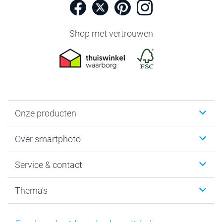
Shop met vertrouwen
Onze producten
Foto's afdrukken
Over smartphoto
Fotoboeken
Wanddecoratie
smartphoto
Service & contact
Fotocadeaus
Vacatures
Kalenders & agenda's
Sitemap
Service & Contact
Thema's
Kaarten
Bestelproces
Tevredenheidsgarantie
Voorwaarden
Mijn account
Kerst
Herroepingsrecht
Mijn orderstatus
Baby