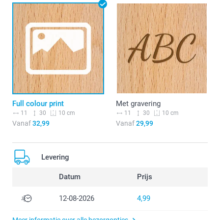
Full colour print
Met gravering
11
30
11
30
10 cm
10 cm
Vanaf
32,99
Vanaf
29,99
Levering
Datum
Prijs
12-08-2026
4,99
Meer informatie over alle bezorgopties