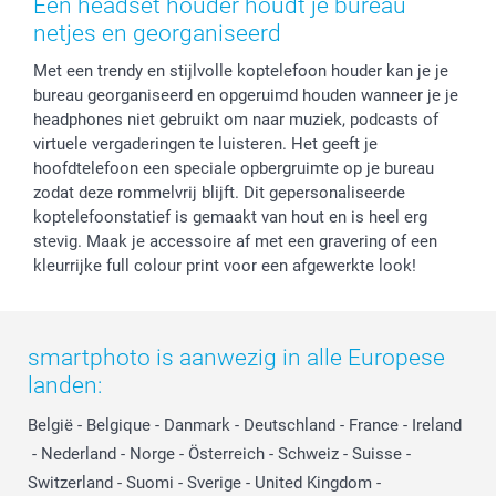
Een headset houder houdt je bureau
Privacy
smartbonus
Moederdag
netjes en georganiseerd
Cookiebeleid
smartfriends
Vaderdag
Met een trendy en stijlvolle koptelefoon houder kan je je
Reviews
service@smartphoto.nl
Huwelijk
bureau georganiseerd en opgeruimd houden wanneer je je
Prijslijst
Affiliate partnerprogramma
headphones niet gebruikt om naar muziek, podcasts of
Investor Relations
Partnerships
virtuele vergaderingen te luisteren. Het geeft je
Influencer partnerprogramma
hoofdtelefoon een speciale opbergruimte op je bureau
zodat deze rommelvrij blijft. Dit gepersonaliseerde
koptelefoonstatief is gemaakt van hout en is heel erg
stevig. Maak je accessoire af met een gravering of een
kleurrijke full colour print voor een afgewerkte look!
smartphoto is aanwezig in alle Europese
landen:
België
-
Belgique
-
Danmark
-
Deutschland
-
France
-
Ireland
-
Nederland
-
Norge
-
Österreich
-
Schweiz
-
Suisse
-
Switzerland
-
Suomi
-
Sverige
-
United Kingdom
-