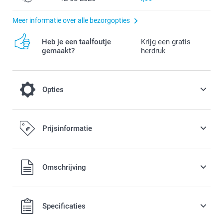
Meer informatie over alle bezorgopties
Heb je een taalfoutje
Krijg een gratis
gemaakt?
herdruk
Opties
Gedroogde bloemen
Prijsinformatie
12,99 / stuk
Alle prijzen zijn in EURO (€) inclusief BTW en exclusief
Omschrijving
verzendkosten.
Specificaties