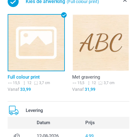
Kies de afwerking
(Full colour print)
Full colour print
Met gravering
15,5
12
15,5
12
3,7 cm
3,7 cm
Vanaf
33,99
Vanaf
31,99
Levering
Datum
Prijs
12-08-2026
4,99