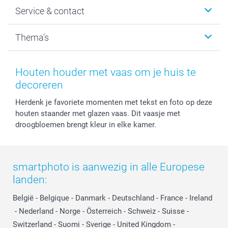
Wanddecoratie
smartphoto
Service & contact
Fotocadeaus
Vacatures
Kalenders & agenda's
Sitemap
Service & Contact
Thema's
Kaarten
Bestelproces
Tevredenheidsgarantie
Voorwaarden
Mijn account
Kerst
Herroepingsrecht
Mijn orderstatus
Baby
Houten houder met vaas om je huis te
Privacy
smartbonus
Moederdag
decoreren
Cookiebeleid
smartfriends
Vaderdag
Herdenk je favoriete momenten met tekst en foto op deze
Reviews
service@smartphoto.nl
Huwelijk
houten staander met glazen vaas. Dit vaasje met
Prijslijst
Affiliate partnerprogramma
droogbloemen brengt kleur in elke kamer.
Investor Relations
Partnerships
Influencer partnerprogramma
smartphoto is aanwezig in alle Europese
landen:
België
-
Belgique
-
Danmark
-
Deutschland
-
France
-
Ireland
-
Nederland
-
Norge
-
Österreich
-
Schweiz
-
Suisse
-
Switzerland
-
Suomi
-
Sverige
-
United Kingdom
-