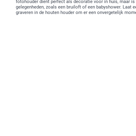
fotohouder dient perfect als decoratie voor in huis, maar i
gelegenheden, zoals een bruiloft of een babyshower. Laat 
graveren in de houten houder om er een onvergetelijk mom