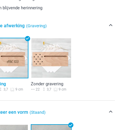
 blijvende herinnering
de afwerking
(Gravering)
ing
Zonder gravering
3,7
22
3,7
9 cm
9 cm
teer een vorm
(Staand)