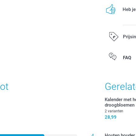
Heb je
Prijsi
Alle prijzen zi
FAQ
ot
Gerela
Kalender met h
droogbloemen
2 varianten
28,99
Houten houder
4