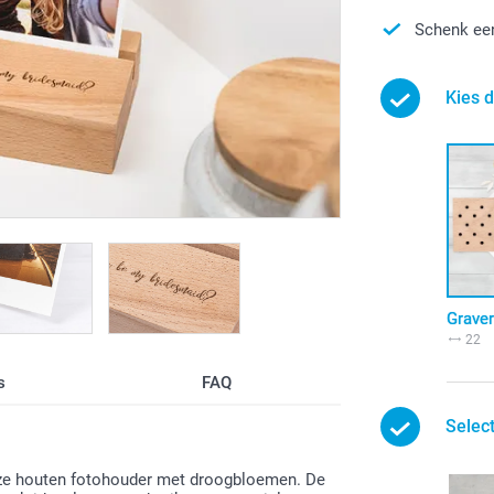
Schenk een
Kies 
Graver
22
s
FAQ
Selec
n deze houten fotohouder met droogbloemen. De