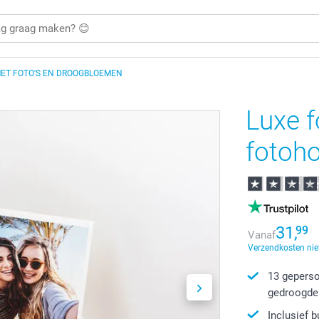
ET FOTO'S EN DROOGBLOEMEN
Luxe f
fotoh
31,
99
Vanaf
Verzendkosten nie
13 geperso
gedroogde
Inclusief 