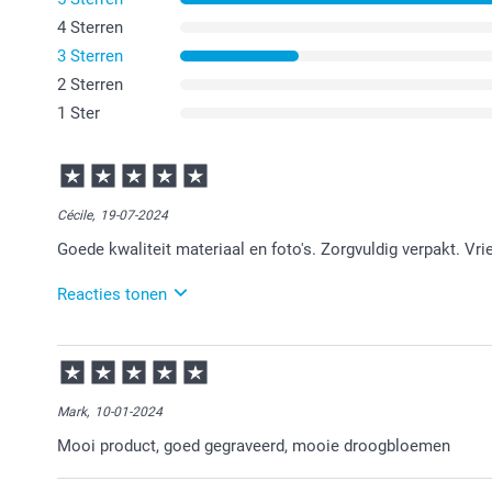
4 Sterren
3 Sterren
2 Sterren
1 Ster
Cécile,
19-07-2024
Goede kwaliteit materiaal en foto's. Zorgvuldig verpakt. Vri
Reacties tonen
22-07-2024
10:22
Wat fijn dat je zo tevreden bent over alles. Erg leuk
over onze klantenservice. Daar doen wij het toch wel 
Mark,
10-01-2024
Mooi product, goed gegraveerd, mooie droogbloemen