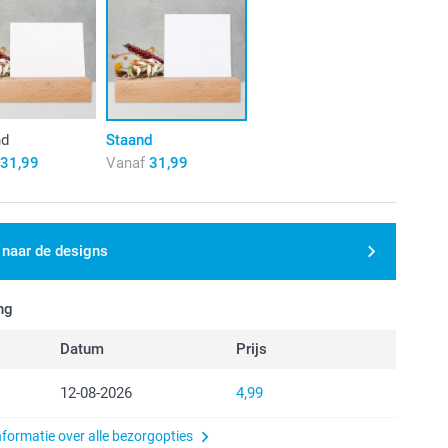
nd
Staand
31,99
Vanaf
31,99
 naar de designs
ng
Datum
Prijs
12-08-2026
4,99
nformatie over alle bezorgopties