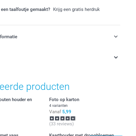
 een taalfoutje gemaakt?
Krijg een gratis herdruk
nformatie
jn in EURO (€) inclusief BTW en exclusief verzendkosten.
teerde producten
outen houder en
Foto op karton
4 varianten
Vanaf
5,99
(33 reviews)
 met vaas
Kaarthouder met droogbloemen