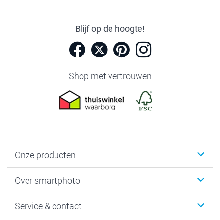
Blijf op de hoogte!
Shop met vertrouwen
Onze producten
Foto's afdrukken
Over smartphoto
Fotoboeken
Wanddecoratie
smartphoto
Service & contact
Fotocadeaus
Vacatures