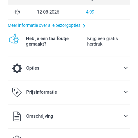
12-08-2026
4,99
Meer informatie over alle bezorgopties
Heb je een taalfoutje
Krijg een gratis
gemaakt?
herdruk
Opties
Montagesysteem
Prijsinformatie
12,00 / stuk
Alle prijzen zijn in EURO (€) inclusief BTW en exclusief
Omschrijving
verzendkosten.