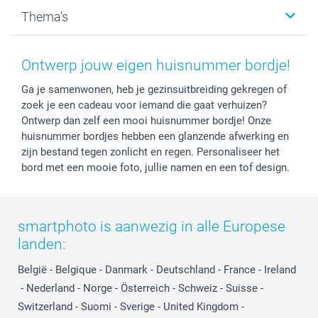
Kalenders & agenda's
Sitemap
Service & Contact
Thema's
Kaarten
Bestelproces
Tevredenheidsgarantie
Voorwaarden
Mijn account
Kerst
Herroepingsrecht
Mijn orderstatus
Baby
Ontwerp jouw eigen huisnummer bordje!
Privacy
smartbonus
Moederdag
Ga je samenwonen, heb je gezinsuitbreiding gekregen of
Cookiebeleid
smartfriends
Vaderdag
zoek je een cadeau voor iemand die gaat verhuizen?
Reviews
service@smartphoto.nl
Huwelijk
Ontwerp dan zelf een mooi huisnummer bordje! Onze
Prijslijst
Affiliate partnerprogramma
huisnummer bordjes hebben een glanzende afwerking en
Investor Relations
Partnerships
zijn bestand tegen zonlicht en regen. Personaliseer het
bord met een mooie foto, jullie namen en een tof design.
Influencer partnerprogramma
smartphoto is aanwezig in alle Europese
landen:
België
-
Belgique
-
Danmark
-
Deutschland
-
France
-
Ireland
-
Nederland
-
Norge
-
Österreich
-
Schweiz
-
Suisse
-
Switzerland
-
Suomi
-
Sverige
-
United Kingdom
-