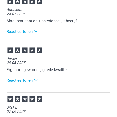
11:45
Veel plezier van de tuinposter!
Anoniem,
24-07-2025
Mooi resultaat en klantvriendelijk bedrijf
Reacties tonen
25-07-2025
10:29
Bedankt voor je review. Wat fijn dat je blij bent met je
Jorien,
poster en onze service. Daar doen wij het toch voor!
28-05-2025
Wij wensen je veel plezier van de tuinposter.
Erg mooi geworden, goede kwaliteit
Reacties tonen
30-05-2025
14:32
Bedankt voor je review. Wat fijn dat je blij bent met
Jitske,
de kwaliteit van je nieuwe tuinposter. Wij wensen je
27-09-2023
er veel plezier van!