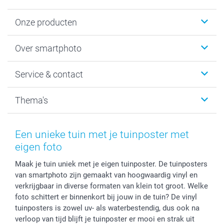
Onze producten
Foto's afdrukken
Over smartphoto
Fotoboeken
Wanddecoratie
smartphoto
Service & contact
Fotocadeaus
Vacatures
Kalenders & agenda's
Sitemap
Service & Contact
Thema's
Kaarten
Bestelproces
Tevredenheidsgarantie
Voorwaarden
Mijn account
Kerst
Herroepingsrecht
Mijn orderstatus
Baby
Een unieke tuin met je tuinposter met
Privacy
smartbonus
Moederdag
eigen foto
Cookiebeleid
smartfriends
Vaderdag
Maak je tuin uniek met je eigen tuinposter. De tuinposters
Reviews
service@smartphoto.nl
Huwelijk
van smartphoto zijn gemaakt van hoogwaardig vinyl en
Prijslijst
Affiliate partnerprogramma
verkrijgbaar in diverse formaten van klein tot groot. Welke
Investor Relations
Partnerships
foto schittert er binnenkort bij jouw in de tuin? De vinyl
Influencer partnerprogramma
tuinposters is zowel uv- als waterbestendig, dus ook na
verloop van tijd blijft je tuinposter er mooi en strak uit