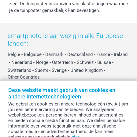
zien. De tuinposter is voorzien van plastic ringen waarmee
je de tuinposter gemakkelijk kan bevestigen.
smartphoto is aanwezig in alle Europese
landen:
België
-
Belgique
-
Danmark
-
Deutschland
-
France
-
Ireland
-
Nederland
-
Norge
-
Österreich
-
Schweiz
-
Suisse
-
Switzerland
-
Suomi
-
Sverige
-
United Kingdom
-
Other Countries
Deze website maakt gebruik van cookies en
andere internettechnologieën
Alle prijzen zijn in EURO (€) inclusief BTW en exclusief verzendkosten.
We gebruiken cookies en andere technologieën (bv. AI) om
jou een betere ervaring aan te bieden. We analyseren
websitebezoeken, personaliseren inhoud en advertenties
en bieden sociale media functies aan. We delen bepaalde
© smartphoto group. Alle rechten voorbehouden.
Disclaimer
informatie over websitegebruik met onze analytische -,
sociale media - en advertentiepartners. Je kan meer