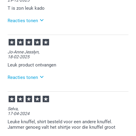
T is zon leuk kado
Reacties tonen
30-12-2025
11:14
Wat leuk om te lezen.
Jo-Anne Jesslyn,
18-02-2025
Graag tot ziens bij smartphoto!
Leuk product ontvangen
Reacties tonen
19-02-2025
13:59
Bedankt voor je review. Wat fijn om te lezen dat je
Selva,
blij bent met je ontvangen knuffel. Wij wensen je er
17-04-2024
heel veel plezier van!
Leuke knuffel, shirt besteld voor een andere knuffel.
Jammer genoeg valt het shirtje voor die knuffel groot