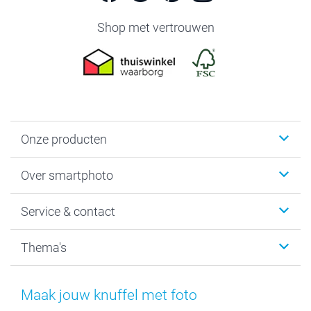
Shop met vertrouwen
Onze producten
Foto's afdrukken
Over smartphoto
Fotoboeken
Wanddecoratie
smartphoto
Service & contact
Fotocadeaus
Vacatures
Kalenders & agenda's
Sitemap
Service & Contact
Thema's
Kaarten
Bestelproces
Tevredenheidsgarantie
Voorwaarden
Mijn account
Kerst
Herroepingsrecht
Mijn orderstatus
Baby
Maak jouw knuffel met foto
Privacy
smartbonus
Moederdag