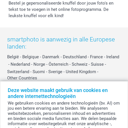
Bestel je gepersonaliseerde knuffel door jouw foto's en
Cookiebeleid
smartfriends
Vaderdag
tekst toe te voegen in het online fotoprogramma. De
Reviews
service@smartphoto.nl
Huwelijk
leukste knuffel voor elk kind!
Prijslijst
Affiliate partnerprogramma
Investor Relations
Partnerships
Influencer partnerprogramma
smartphoto is aanwezig in alle Europese
landen:
België
-
Belgique
-
Danmark
-
Deutschland
-
France
-
Ireland
-
Nederland
-
Norge
-
Österreich
-
Schweiz
-
Suisse
-
Switzerland
-
Suomi
-
Sverige
-
United Kingdom
-
Other Countries
Deze website maakt gebruik van cookies en
andere internettechnologieën
Alle prijzen zijn in EURO (€) inclusief BTW en exclusief verzendkosten.
We gebruiken cookies en andere technologieën (bv. AI) om
jou een betere ervaring aan te bieden. We analyseren
websitebezoeken, personaliseren inhoud en advertenties
en bieden sociale media functies aan. We delen bepaalde
© smartphoto group. Alle rechten voorbehouden.
Disclaimer
informatie over websitegebruik met onze analytische -,