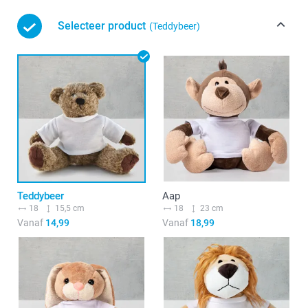
Selecteer product
(Teddybeer)
Teddybeer
Aap
18
15,5 cm
18
23 cm
Vanaf
14,99
Vanaf
18,99