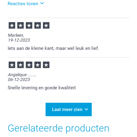
Reacties tonen
17-04-2024
13:44
Bedankt voor je review. Wat fijn om te horen dat je
Marleen,
de knuffel leuk vindt. Onze knuffels hebben
19-12-2023
inderdaad verschillende groottes, dus ook verschil in
de shirtjes. Wij wensen je in ieder geval veel plezier
Iets aan de kleine kant, maar wel leuk en lief.
van je bestelling en zien je graag nog eens terug bij
Smartphoto!
Angelique ......,
06-12-2023
Snelle levering en goede kwaliteit
Laat meer zien
Gerelateerde producten