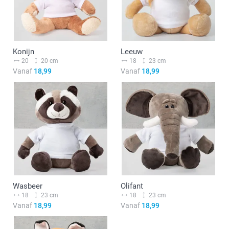
Konijn
Leeuw
20
20 cm
18
23 cm
Vanaf
18,99
Vanaf
18,99
Wasbeer
Olifant
18
23 cm
18
23 cm
Vanaf
18,99
Vanaf
18,99