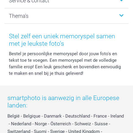
Service & contact
Fotocadeaus
Vacatures
Kalenders & agenda's
Sitemap
Service & Contact
Thema's
Kaarten
Bestelproces
Tevredenheidsgarantie
Voorwaarden
Mijn account
Kerst
Herroepingsrecht
Mijn orderstatus
Baby
Stel zelf een uniek memoryspel samen
Privacy
smartbonus
Moederdag
met je leukste foto's
Cookiebeleid
smartfriends
Vaderdag
Bestel je persoonlijke memoryspel door jouw foto's en
Reviews
service@smartphoto.nl
Huwelijk
tekst toe te voegen. Een memoryspel met de volledige
Prijslijst
Affiliate partnerprogramma
familie erop! Een leuk geschenk en bovendien eenvoudig
Investor Relations
Partnerships
te maken en snel bij je thuis geleverd!
Influencer partnerprogramma
smartphoto is aanwezig in alle Europese
landen:
België
-
Belgique
-
Danmark
-
Deutschland
-
France
-
Ireland
-
Nederland
-
Norge
-
Österreich
-
Schweiz
-
Suisse
-
Switzerland
-
Suomi
-
Sverige
-
United Kingdom
-