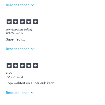
Reacties tonen
09-12-2025
16:13
Bedankt voor je review. Als we het goed begrijpen
anneke masseling,
ben je niet geheel tevreden over je ontvangen
03-01-2025
bestelling? Je mag altijd onze klantenservice een
mailtje sturen met een foto van hoe je het product
Super leuk...
hebt ontvangen. Ze kijken graag met je mee naar een
passende oplossing.
Reacties tonen
06-01-2025
12:12
Bedankt voor je feedback. Fijn dat je het memo spel
DJS,
superleuk vindt!
12-12-2024
Topkwaliteit en superleuk kado!
Reacties tonen
16-12-2024