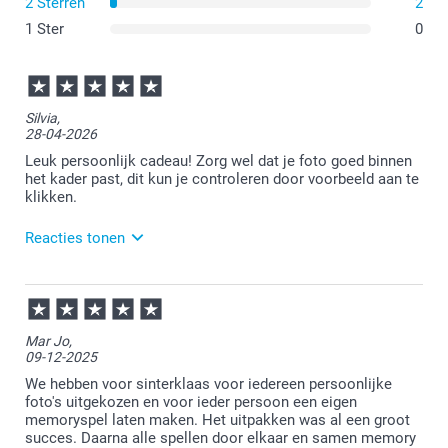
2 Sterren
2
1 Ster
0
Silvia,
28-04-2026
Leuk persoonlijk cadeau! Zorg wel dat je foto goed binnen
het kader past, dit kun je controleren door voorbeeld aan te
klikken.
Reacties tonen
29-04-2026
11:10
Bedankt voor je review. Wat fijn dat je blij bent met
Mar Jo,
het spel. Heel veel plezier er van!
09-12-2025
We hebben voor sinterklaas voor iedereen persoonlijke
foto's uitgekozen en voor ieder persoon een eigen
memoryspel laten maken. Het uitpakken was al een groot
succes. Daarna alle spellen door elkaar en samen memory