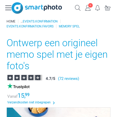
HOME
EVENTS.KONFIRMATION
EVENTS.KONFIRMATION.FAVORS
MEMORY SPEL
Ontwerp een origineel
memo spel met je eigen
foto's
4.7
/
5
(72 reviews)
15,
99
Vanaf
Verzendkosten niet inbegrepen