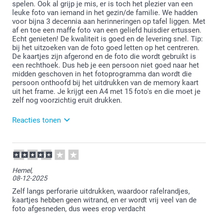
spelen. Ook al grijp je mis, er is toch het plezier van een
leuke foto van iemand in het gezin/de familie. We hadden
voor bijna 3 decennia aan herinneringen op tafel liggen. Met
af en toe een maffe foto van een geliefd huisdier ertussen.
Echt genieten! De kwaliteit is goed en de levering snel. Tip:
bij het uitzoeken van de foto goed letten op het centreren.
De kaartjes zijn afgerond en de foto die wordt gebruikt is
een rechthoek. Dus heb je een persoon niet goed naar het
midden geschoven in het fotoprogramma dan wordt die
persoon onthoofd bij het uitdrukken van de memory kaart
uit het frame. Je krijgt een A4 met 15 foto's en die moet je
zelf nog voorzichtig eruit drukken.
Reacties tonen
09-12-2025
16:09
Bedankt voor je review. Wat leuk om te horen dat
Hemel,
jullie zoveel plezier beleven aan het
08-12-2025
gepersonaliseerde memospel! Geniet ervan en
wellicht tot een volgende keer.
Zelf langs perforarie uitdrukken, waardoor rafelrandjes,
kaartjes hebben geen witrand, en er wordt vrij veel van de
foto afgesneden, dus wees erop verdacht