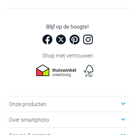
Blijf op de hoogte!
Shop met vertrouwen
Onze producten
Foto's afdrukken
Over smartphoto
Fotoboeken
Wanddecoratie
smartphoto