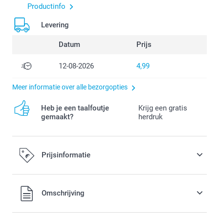
Productinfo
Levering
Datum
Prijs
12-08-2026
4,99
Meer informatie over alle bezorgopties
Heb je een taalfoutje
Krijg een gratis
gemaakt?
herdruk
Prijsinformatie
Alle prijzen zijn in EURO (€) inclusief BTW en exclusief
Omschrijving
verzendkosten.