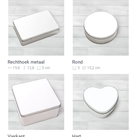
Rechthoek metaal
Rond
19,8
12,8
15,2 cm
5 cm
5
Vierkant
Hart