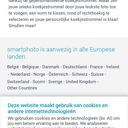
dankzij de gepersonaliseerde koekjestrommel. Maak zelf
Prijslijst
Affiliate partnerprogramma
jouw unieke koekjestrommel door jouw leukste foto toe
Investor Relations
Partnerships
te voegen, een vorm te kiezen, rond of rechthoekig te
Influencer partnerprogramma
selecteren en jouw persoonlijke koekjestrommel is klaar!
Smullen maar!
smartphoto is aanwezig in alle Europese
landen:
België
-
Belgique
-
Danmark
-
Deutschland
-
France
-
Ireland
-
Nederland
-
Norge
-
Österreich
-
Schweiz
-
Suisse
-
Switzerland
-
Suomi
-
Sverige
-
United Kingdom
-
Other Countries
Deze website maakt gebruik van cookies en
Alle prijzen zijn in EURO (€) inclusief BTW en exclusief verzendkosten.
andere internettechnologieën
We gebruiken cookies en andere technologieën (bv. AI) om
jou een betere ervaring aan te bieden. We analyseren