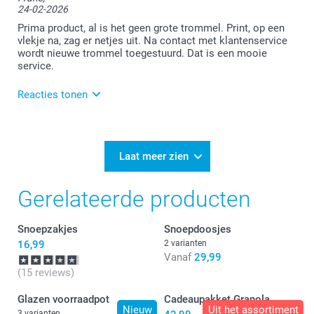
24-02-2026
Prima product, al is het geen grote trommel. Print, op een
vlekje na, zag er netjes uit. Na contact met klantenservice
wordt nieuwe trommel toegestuurd. Dat is een mooie
service.
Reacties tonen
26-02-2026
11:43
Bedankt voor je review. Vervelend om te horen dat je
Laat meer zien
je bestelling niet geheel naar wens hebt ontvangen.
We zien dat je inmiddels contact hebt gehad met
Gerelateerde producten
onze klantenservice en we gaan je koekjestrommel
opnieuw voor je maken. Alsnog veel plezier ervan!
Snoepzakjes
Snoepdoosjes
16,99
2 varianten
Vanaf
29,99
(15 reviews)
Glazen voorraadpot
Cadeaupakket Granola
Nieuw
Uit het assortiment
3 varianten