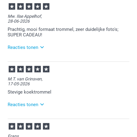
14:01
Bedankt voor je review. Wat ontzettend jammer dat
Mw. Ilse Appelhof,
je niet tevreden bent. Ik zie dat er inmiddels al
28-06-2026
contact is met de klantenservice.
Prachtig, mooi formaat trommel, zeer duidelijke foto's;
SUPER CADEAU!
Reacties tonen
29-06-2026
14:49
Bedankt voor je review. Erg leuk om te horen dat je
M.T. van Grinsven,
zo tevreden bent. Een koekjes trommel is een leuk
17-05-2026
product om te personaliseren en kun je voor
meerdere doeleinden gebruiken. Heel veel plezier
Stevige koektrommel
ervan!
Reacties tonen
18-05-2026
13:47
Heel veel plezier van de koektrommel!
Frans,