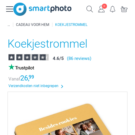
CADEAU VOOR HEM
KOEKJESTROMMEL
Koekjestrommel
4.6
/
5
(86 reviews)
26,
99
Vanaf
Verzendkosten niet inbegrepen