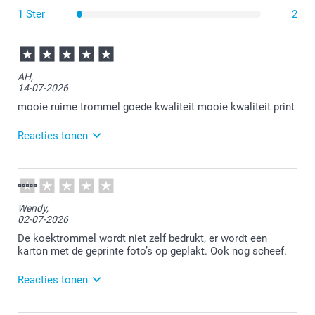
1 Ster
verpakte "Charlotte Chocolat" chocoladekoekjes met
2
hazelnoten
Bio & glutenvrije koekjes
Klik hier om de voedingsinformatie over de
Generous
koekjes
AH,
14-07-2026
te lezen
mooie ruime trommel goede kwaliteit mooie kwaliteit print
Reacties tonen
14-07-2026
13:50
Bedankt voor je review. Fijn om te horen dat je
Wendy,
tevreden bent. Veel plezier van je koekjestrommel!
02-07-2026
De koektrommel wordt niet zelf bedrukt, er wordt een
karton met de geprinte foto’s op geplakt. Ook nog scheef.
Reacties tonen
03-07-2026