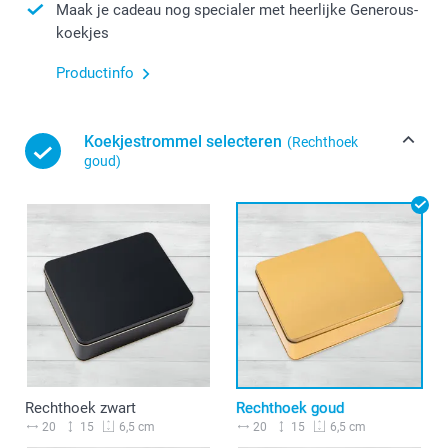
Maak je cadeau nog specialer met heerlijke Generous-
koekjes
Productinfo
Koekjestrommel selecteren
(Rechthoek
goud)
Rechthoek zwart
Rechthoek goud
20
15
20
15
6,5 cm
6,5 cm