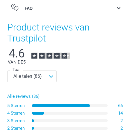
FAQ
Product reviews van
Trustpilot
4.6
VAN DE
5
Taal
Vierkant: 1 x 120gr "Charlotte Chocolat" chocolade
Alle reviews (86)
koekjes met hazelnoten & fleur de sel en 1 x 120gr
"Céline Citron" citroen zandkoekjes
5 Sterren
66
Rechthoek: gevuld met 90 gr individueel verpakte
4 Sterren
14
"Charlotte Chocolat" chocoladekoekjes met
3 Sterren
2
hazelnoten
2 Sterren
2
Rond & hartvormig: gevuld met 75 gr individueel