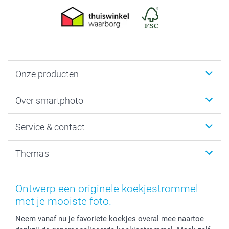
Onze producten
Foto's afdrukken
Over smartphoto
Fotoboeken
Wanddecoratie
smartphoto
Service & contact
Fotocadeaus
Vacatures
Kalenders & agenda's
Sitemap
Service & Contact
Thema's
Kaarten
Bestelproces
Tevredenheidsgarantie
Voorwaarden
Mijn account
Kerst
Herroepingsrecht
Mijn orderstatus
Baby
Ontwerp een originele koekjestrommel
Privacy
smartbonus
Moederdag
met je mooiste foto.
Cookiebeleid
smartfriends
Vaderdag
Neem vanaf nu je favoriete koekjes overal mee naartoe
Reviews
service@smartphoto.nl
Huwelijk