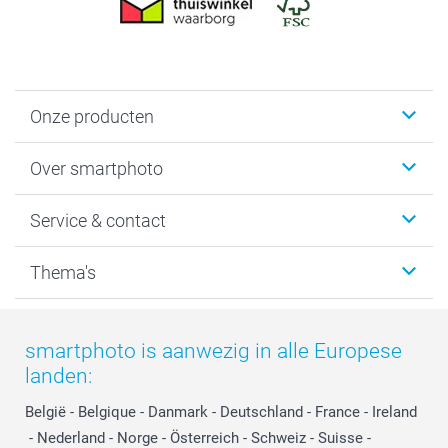
Onze producten
Foto's afdrukken
Over smartphoto
Fotoboeken
Wanddecoratie
smartphoto
Service & contact
Fotocadeaus
Vacatures
Kalenders & agenda's
Sitemap
Service & Contact
Thema's
Kaarten
Bestelproces
Tevredenheidsgarantie
Voorwaarden
Mijn account
Kerst
Herroepingsrecht
Mijn orderstatus
Baby
smartphoto is aanwezig in alle Europese
Privacy
smartbonus
Moederdag
landen:
Cookiebeleid
smartfriends
Vaderdag
Reviews
service@smartphoto.nl
Huwelijk
België
-
Belgique
-
Danmark
-
Deutschland
-
France
-
Ireland
Prijslijst
Affiliate partnerprogramma
-
Nederland
-
Norge
-
Österreich
-
Schweiz
-
Suisse
-