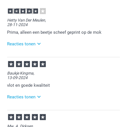
Hetty Van Der Meulen,
28-11-2024
Prima, alleen een beetje scheef geprint op de mok
Reacties tonen
29-11-2024
14:07
Vervelend om te vernemen dat de print scheef is
Baukje Kingma,
gedrukt. Dat is uiteraard niet de bedoeling. Zou je
13-09-2024
eens een foto kunnen sturen naar
service@smartphoto.nl? De klantenservice kijkt
vlot en goede kwaliteit
graag even met je mee!
Reacties tonen
16-09-2024
14:51
Bedankt voor je bericht.
Mw. A. Dirksen,