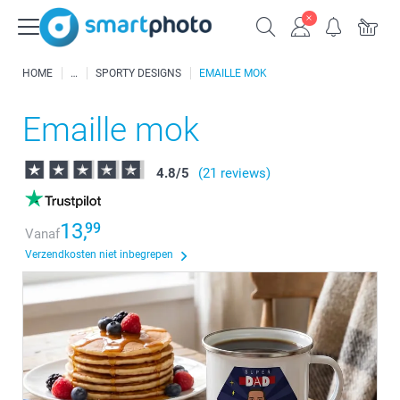
HOME
SPORTY DESIGNS
EMAILLE MOK
Emaille mok
4.8
/
5
(21 reviews)
13,
99
Vanaf
Verzendkosten niet inbegrepen