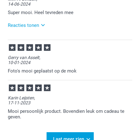
14-06-2024
Graag tot ziens op onze website!
Super mooi. Heel tevreden mee
Reacties tonen
14-06-2024
16:39
Wat leuk om te lezen dat je blij bent met je nieuwe
Gerry van Asselt,
mok. Wij wensen je er veel plezier mee!
10-01-2024
Foto's mooi geplaatst op de mok
Karin Leijsten,
17-11-2023
Mooi persoonlijk product. Bovendien leuk om cadeau te
geven.
Laat meer zien