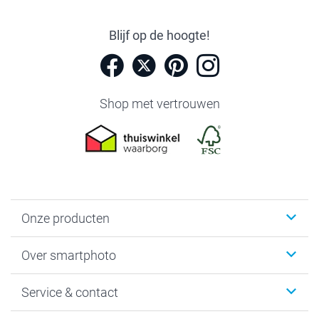
Blijf op de hoogte!
Shop met vertrouwen
Onze producten
Foto's afdrukken
Over smartphoto
Fotoboeken
Wanddecoratie
smartphoto
Service & contact
Fotocadeaus
Vacatures
Kalenders & agenda's
Sitemap
Service & Contact