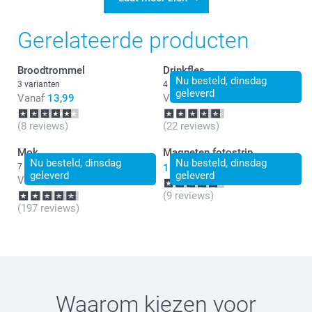
Gerelateerde producten
Broodtrommel
Drinkfles
Nu besteld, dinsdag
3 varianten
4 varianten
geleverd
Vanaf
13,99
Vanaf
26,99
(8 reviews)
(22 reviews)
Mok
Magneten fotostrip
Nu besteld, dinsdag
Nu besteld, dinsdag
7 varianten
13,99
geleverd
geleverd
Vanaf
11,99
(9 reviews)
(197 reviews)
Waarom kiezen voor