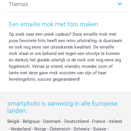
Thema's
Kaarten
Bestelproces
Tevredenheidsgarantie
Voorwaarden
Mijn account
Kerst
Herroepingsrecht
Mijn orderstatus
Baby
Een emaille mok met foto maken
Privacy
smartbonus
Moederdag
Op zoek naar een uniek cadeau? Deze emaille mok met
Cookiebeleid
smartfriends
Vaderdag
jouw favoriete foto heeft een retro uitstraling, is duurzaam
Reviews
service@smartphoto.nl
Huwelijk
en ook nog eens van uitstekende kwaliteit. De emaille
Prijslijst
Affiliate partnerprogramma
mok staat er om bekend wel tegen een stootje te kunnen
Investor Relations
Partnerships
en dankzij het gladde uiterlijk is de mok ook nog eens erg
hygiënisch. Verras je vriend, vriendin, moeder, oom of
Influencer partnerprogramma
tante met deze gave mok voorzien van zijn of haar
lievelingsfoto, succes gegarandeerd!
smartphoto is aanwezig in alle Europese
landen:
België
-
Belgique
-
Danmark
-
Deutschland
-
France
-
Ireland
-
Nederland
-
Norge
-
Österreich
-
Schweiz
-
Suisse
-