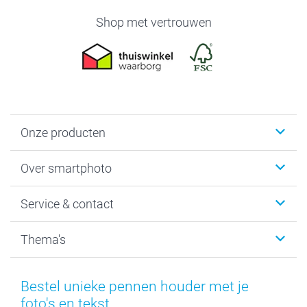
Shop met vertrouwen
Onze producten
Foto's afdrukken
Over smartphoto
Fotoboeken
Wanddecoratie
smartphoto
Service & contact
Fotocadeaus
Vacatures
Kalenders & agenda's
Sitemap
Service & Contact
Thema's
Kaarten
Bestelproces
Tevredenheidsgarantie
Voorwaarden
Mijn account
Kerst
Herroepingsrecht
Mijn orderstatus
Baby
Bestel unieke pennen houder met je
Privacy
smartbonus
Moederdag
foto's en tekst