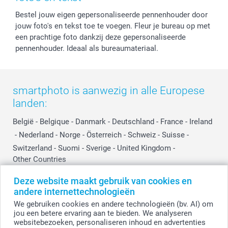
Cookiebeleid
smartfriends
Vaderdag
Bestel jouw eigen gepersonaliseerde pennenhouder door
Reviews
service@smartphoto.nl
Huwelijk
jouw foto's en tekst toe te voegen. Fleur je bureau op met
Prijslijst
Affiliate partnerprogramma
een prachtige foto dankzij deze gepersonaliseerde
Investor Relations
Partnerships
pennenhouder. Ideaal als bureaumateriaal.
Influencer partnerprogramma
smartphoto is aanwezig in alle Europese
landen:
België
-
Belgique
-
Danmark
-
Deutschland
-
France
-
Ireland
-
Nederland
-
Norge
-
Österreich
-
Schweiz
-
Suisse
-
Switzerland
-
Suomi
-
Sverige
-
United Kingdom
-
Other Countries
Deze website maakt gebruik van cookies en
andere internettechnologieën
Alle prijzen zijn in EURO (€) inclusief BTW en exclusief verzendkosten.
We gebruiken cookies en andere technologieën (bv. AI) om
jou een betere ervaring aan te bieden. We analyseren
websitebezoeken, personaliseren inhoud en advertenties