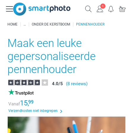
HOME
ONDER DE KERSTBOOM
PENNENHOUDER
Maak een leuke
gepersonaliseerde
pennenhouder
4.0
/
5
(8 reviews)
15,
99
Vanaf
Verzendkosten niet inbegrepen