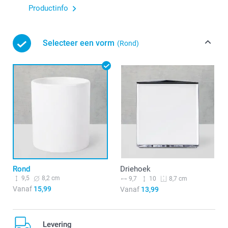
Productinfo
Selecteer een vorm
(Rond)
Rond
Driehoek
9,5
8,2 cm
9,7
10
8,7 cm
Vanaf
15,99
Vanaf
13,99
Levering