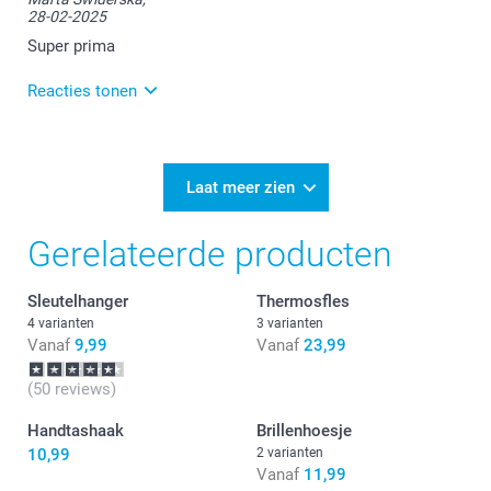
blij bent met de reisbeker. Heel veel plezier ervan!
28-02-2025
Super prima
Reacties tonen
03-03-2025
11:38
Bedankt voor je review. Wat leuk om te lezen dat je
Laat meer zien
tevreden bent met je reisbeker. Heel veel plezier er
van!
Gerelateerde producten
Sleutelhanger
Thermosfles
4 varianten
3 varianten
Vanaf
9,99
Vanaf
23,99
(50 reviews)
Handtashaak
Brillenhoesje
10,99
2 varianten
Vanaf
11,99