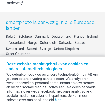
Investor Relations
Partnerships
onderweg!
Influencer partnerprogramma
smartphoto is aanwezig in alle Europese
landen:
België
-
Belgique
-
Danmark
-
Deutschland
-
France
-
Ireland
-
Nederland
-
Norge
-
Österreich
-
Schweiz
-
Suisse
-
Switzerland
-
Suomi
-
Sverige
-
United Kingdom
-
Other Countries
Deze website maakt gebruik van cookies en
andere internettechnologieën
Alle prijzen zijn in EURO (€) inclusief BTW en exclusief verzendkosten.
We gebruiken cookies en andere technologieën (bv. AI) om
jou een betere ervaring aan te bieden. We analyseren
websitebezoeken, personaliseren inhoud en advertenties
en bieden sociale media functies aan. We delen bepaalde
© smartphoto group. Alle rechten voorbehouden.
Disclaimer
informatie over websitegebruik met onze analytische -,
sociale media - en advertentiepartners. Je kan meer
nalezen over ons cookiebeleid
hier
.