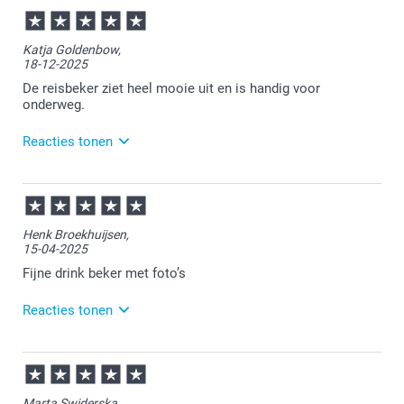
18-05-2026
13:49
Heel veel plezier van de reisbeker!
Katja Goldenbow,
18-12-2025
De reisbeker ziet heel mooie uit en is handig voor
onderweg.
Reacties tonen
22-12-2025
14:13
Bedankt voor je review. Fijn om te horen dat je blij
Henk Broekhuijsen,
bent met de bestelde reisbeker. Heel veel plezier
15-04-2025
ervan!
Fijne drink beker met foto’s
Reacties tonen
15-04-2025
10:39
Bedankt voor je review. Erg fijn om te horen dat je
Marta Swiderska,