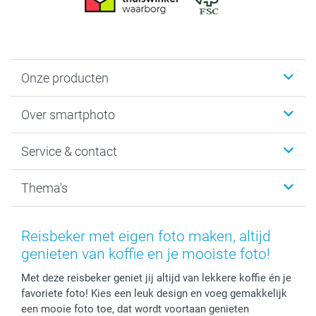
Onze producten
Foto's afdrukken
Over smartphoto
Fotoboeken
Wanddecoratie
smartphoto
Service & contact
Fotocadeaus
Vacatures
Kalenders & agenda's
Sitemap
Service & Contact
Thema's
Kaarten
Bestelproces
Tevredenheidsgarantie
Voorwaarden
Mijn account
Kerst
Herroepingsrecht
Mijn orderstatus
Baby
Reisbeker met eigen foto maken, altijd
Privacy
smartbonus
Moederdag
genieten van koffie en je mooiste foto!
Cookiebeleid
smartfriends
Vaderdag
Met deze reisbeker geniet jij altijd van lekkere koffie én je
Reviews
service@smartphoto.nl
Huwelijk
favoriete foto! Kies een leuk design en voeg gemakkelijk
Prijslijst
Affiliate partnerprogramma
een mooie foto toe, dat wordt voortaan genieten