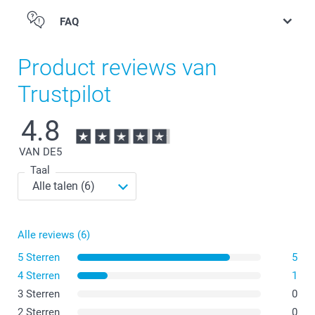
FAQ
Product reviews van
Trustpilot
4.8
VAN DE
5
Taal
Alle reviews (6)
5 Sterren
5
4 Sterren
1
Vind hier meer informatie over het warmtebehoud van de
3 Sterren
0
reisbeker
2 Sterren
0