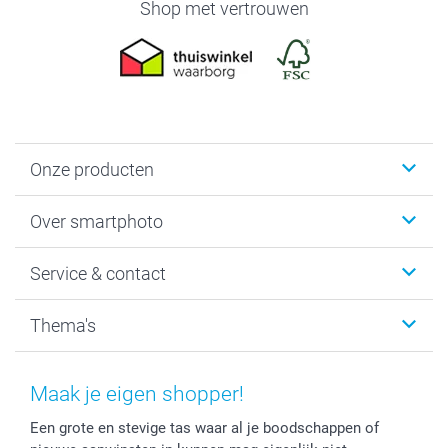
Shop met vertrouwen
Onze producten
Foto's afdrukken
Over smartphoto
Fotoboeken
Wanddecoratie
smartphoto
Service & contact
Fotocadeaus
Vacatures
Kalenders & agenda's
Sitemap
Service & Contact
Thema's
Kaarten
Bestelproces
Tevredenheidsgarantie
Voorwaarden
Mijn account
Kerst
Herroepingsrecht
Mijn orderstatus
Baby
Maak je eigen shopper!
Privacy
smartbonus
Moederdag
Een grote en stevige tas waar al je boodschappen of
Cookiebeleid
smartfriends
Vaderdag