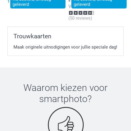
15,99
4 varianten
geleverd
geleverd
Vanaf
9,99
(50 reviews)
Trouwkaarten
Maak originele uitnodigingen voor jullie speciale dag!
Waarom kiezen voor
smartphoto
?