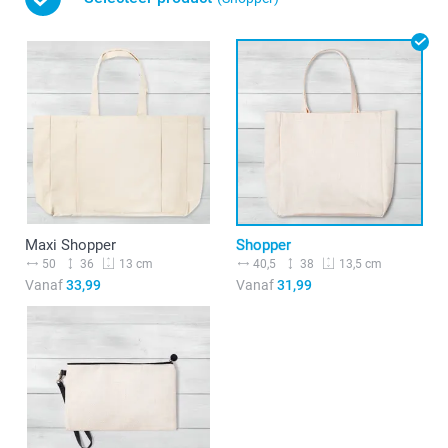
Maxi Shopper
Shopper
50
36
40,5
38
13 cm
13,5 cm
Vanaf
33,99
Vanaf
31,99