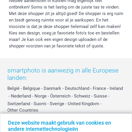
nieuwe aanwinsten in kunnen mag eigenlijk niet
Reviews
service@smartphoto.nl
Huwelijk
ontbreken! Soms is het lastig om de juiste tas te vinden.
Prijslijst
Affiliate partnerprogramma
Met deze shopper zit je altijd goed! De shopper is erg ruim
Investor Relations
Partnerships
en biedt genoeg ruimte voor al je aankopen. En het
mooiste is dat je deze shopper helemaal zelf kan maken!
Influencer partnerprogramma
Kies een design, voeg je favoriete foto's toe en bestellen
maar! Je kan ook een eigen design uploaden of de
shopper voorzien van je favoriete tekst of quote.
smartphoto is aanwezig in alle Europese
landen:
België
-
Belgique
-
Danmark
-
Deutschland
-
France
-
Ireland
-
Nederland
-
Norge
-
Österreich
-
Schweiz
-
Suisse
-
Switzerland
-
Suomi
-
Sverige
-
United Kingdom
-
Other Countries
Deze website maakt gebruik van cookies en
andere internettechnologieën
Alle prijzen zijn in EURO (€) inclusief BTW en exclusief verzendkosten.