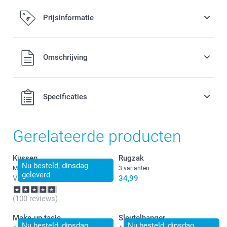
Prijsinformatie
Alle prijzen zijn in EURO (€) inclusief BTW en exclusief
Omschrijving
verzendkosten.
Specificaties
Gerelateerde producten
Kussen
Rugzak
Nu besteld, dinsdag
Meer dan 10 varianten
3 varianten
geleverd
Vanaf
17,49
34,99
(100 reviews)
Make-up tasje
Sleutelhanger
Nu besteld, dinsdag
Nu besteld, dinsdag