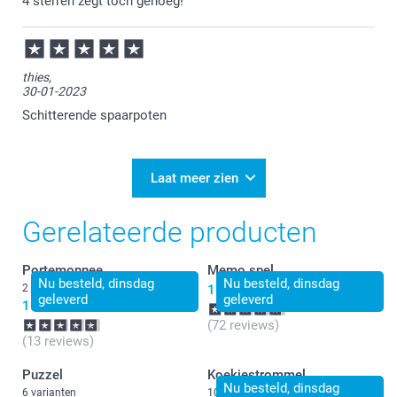
4 sterren zegt toch genoeg!
thies,
30-01-2023
Schitterende spaarpoten
Laat meer zien
Gerelateerde producten
Portemonnee
Memo spel
Nu besteld, dinsdag
Nu besteld, dinsdag
2 varianten
15,99
geleverd
geleverd
15,99
(72 reviews)
(13 reviews)
Puzzel
Koekjestrommel
Nu besteld, dinsdag
6 varianten
10 varianten