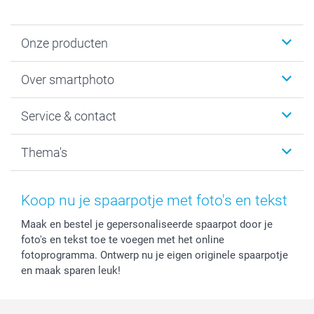
Onze producten
Foto's afdrukken
Over smartphoto
Fotoboeken
Wanddecoratie
smartphoto
Service & contact
Fotocadeaus
Vacatures
Kalenders & agenda's
Sitemap
Service & Contact
Thema's
Kaarten
Bestelproces
Tevredenheidsgarantie
Voorwaarden
Mijn account
Kerst
Herroepingsrecht
Mijn orderstatus
Baby
Koop nu je spaarpotje met foto's en tekst
Privacy
smartbonus
Moederdag
Maak en bestel je gepersonaliseerde spaarpot door je
Cookiebeleid
smartfriends
Vaderdag
foto's en tekst toe te voegen met het online
Reviews
service@smartphoto.nl
Huwelijk
fotoprogramma. Ontwerp nu je eigen originele spaarpotje
Prijslijst
Affiliate partnerprogramma
en maak sparen leuk!
Investor Relations
Partnerships
Influencer partnerprogramma