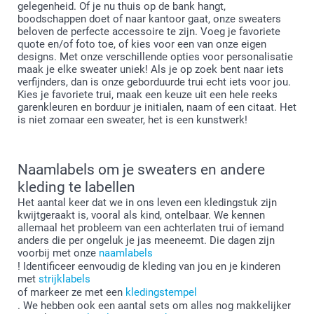
gelegenheid. Of je nu thuis op de bank hangt,
boodschappen doet of naar kantoor gaat, onze sweaters
beloven de perfecte accessoire te zijn. Voeg je favoriete
quote en/of foto toe, of kies voor een van onze eigen
designs. Met onze verschillende opties voor personalisatie
maak je elke sweater uniek! Als je op zoek bent naar iets
verfijnders, dan is onze geborduurde trui echt iets voor jou.
Kies je favoriete trui, maak een keuze uit een hele reeks
garenkleuren en borduur je initialen, naam of een citaat. Het
is niet zomaar een sweater, het is een kunstwerk!
Naamlabels om je sweaters en andere
kleding te labellen
Het aantal keer dat we in ons leven een kledingstuk zijn
kwijtgeraakt is, vooral als kind, ontelbaar. We kennen
allemaal het probleem van een achterlaten trui of iemand
anders die per ongeluk je jas meeneemt. Die dagen zijn
voorbij met onze
naamlabels
! Identificeer eenvoudig de kleding van jou en je kinderen
met
strijklabels
of markeer ze met een
kledingstempel
. We hebben ook een aantal sets om alles nog makkelijker