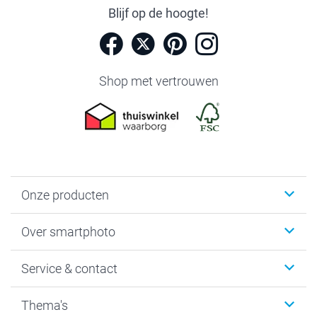
Blijf op de hoogte!
Shop met vertrouwen
Onze producten
Foto's afdrukken
Over smartphoto
Fotoboeken
Wanddecoratie
smartphoto
Service & contact
Fotocadeaus
Vacatures
Kalenders & agenda's
Sitemap
Service & Contact
Thema's
Kaarten
Bestelproces
Tevredenheidsgarantie