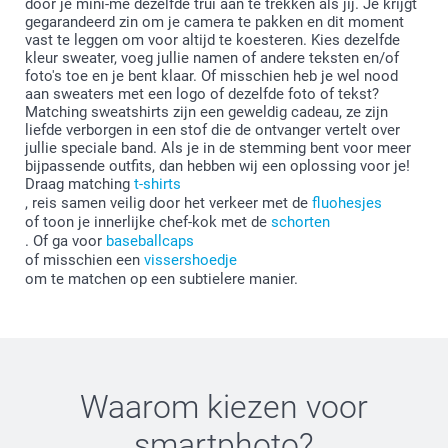
door je mini-me dezelfde trui aan te trekken als jij. Je krijgt
gegarandeerd zin om je camera te pakken en dit moment
vast te leggen om voor altijd te koesteren. Kies dezelfde
kleur sweater, voeg jullie namen of andere teksten en/of
foto's toe en je bent klaar. Of misschien heb je wel nood
aan sweaters met een logo of dezelfde foto of tekst?
Matching sweatshirts zijn een geweldig cadeau, ze zijn
liefde verborgen in een stof die de ontvanger vertelt over
jullie speciale band. Als je in de stemming bent voor meer
bijpassende outfits, dan hebben wij een oplossing voor je!
Draag matching
t-shirts
, reis samen veilig door het verkeer met de
fluohesjes
of toon je innerlijke chef-kok met de
schorten
. Of ga voor
baseballcaps
of misschien een
vissershoedje
om te matchen op een subtielere manier.
Waarom kiezen voor
smartphoto
?