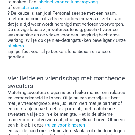
te maken. Een
labelset voor de kinderopvang
of een
starterset
? De keuze is aan jou! Personaliseer ze met een naam,
telefoonnummer of zelfs een adres en wees er zeker van
dat je altijd weer wordt herenigd met verloren voorwerpen.
De stevige labels zijn waterbestendig, geschikt voor de
wasmachine en de vriezer voor een langdurig hechtende
werking. Wil je ook je niet-kledingstukken beveiligen? Onze
stickers
zijn perfect voor al je boeken, lunchboxen en andere
goodies.
Vier liefde en vriendschap met matchende
sweaters
Matching sweaters dragen is een leuke manier om relaties
en verbondenheid te tonen. Of je nu een avondje uit bent
met je vriendengroep, een jubileum viert met je partner of
een uitstapje maakt met je sportclub, met matchende
sweaters val je op in elke menigte. Het is de ultieme
manier om te laten zien dat jullie bij elkaar horen. Of neem
een kijkje bij onze
truien voor kinderen
en laat de band met je kind zien. Maak leuke herinneringen