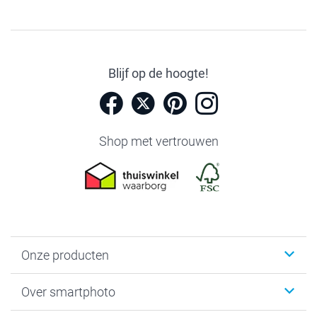
Blijf op de hoogte!
Shop met vertrouwen
Onze producten
Foto's afdrukken
Over smartphoto
Fotoboeken
Wanddecoratie
smartphoto