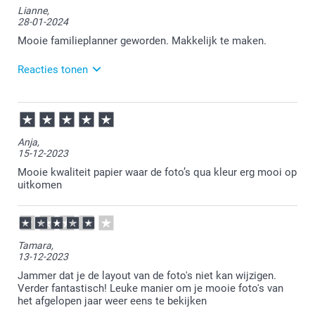
Lianne,
steeds na al die jaren zo tevreden bent over de
28-01-2024
familieplanner. Heel veel plezier er van!
Mooie familieplanner geworden. Makkelijk te maken.
Reacties tonen
29-01-2024
13:59
Bedankt voor je bericht.
Anja,
15-12-2023
Dat is heel fijn om te lezen.
Mooie kwaliteit papier waar de foto’s qua kleur erg mooi op
Heel veel plezier ervan!
uitkomen
Tamara,
13-12-2023
Jammer dat je de layout van de foto's niet kan wijzigen.
Verder fantastisch! Leuke manier om je mooie foto's van
het afgelopen jaar weer eens te bekijken