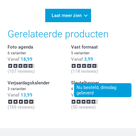
Laat meer zien
Gerelateerde producten
Foto agenda
Vast formaat
6 varianten
5 varianten
Vanaf
18,99
Vanaf
3,99
(107 reviews)
(114 reviews)
Verjaardagskalender
Sleutelhanger
Nu besteld, dinsdag
3 varianten
4 varianten
geleverd
Vanaf
13,99
Vanaf
9,99
(169 reviews)
(50 reviews)