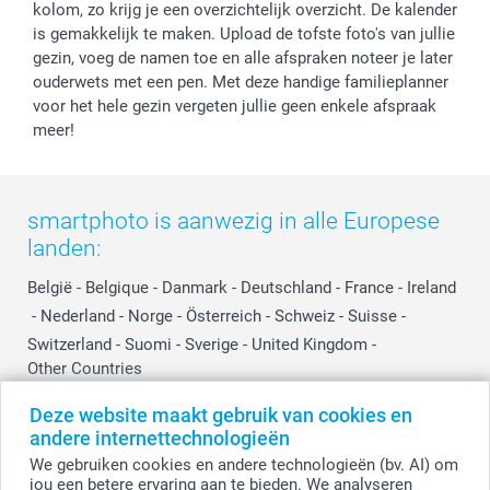
kolom, zo krijg je een overzichtelijk overzicht. De kalender
is gemakkelijk te maken. Upload de tofste foto's van jullie
gezin, voeg de namen toe en alle afspraken noteer je later
ouderwets met een pen. Met deze handige familieplanner
voor het hele gezin vergeten jullie geen enkele afspraak
meer!
smartphoto is aanwezig in alle Europese
landen:
België
-
Belgique
-
Danmark
-
Deutschland
-
France
-
Ireland
-
Nederland
-
Norge
-
Österreich
-
Schweiz
-
Suisse
-
Switzerland
-
Suomi
-
Sverige
-
United Kingdom
-
Other Countries
Deze website maakt gebruik van cookies en
andere internettechnologieën
Alle prijzen zijn in EURO (€) inclusief BTW en exclusief verzendkosten.
We gebruiken cookies en andere technologieën (bv. AI) om
jou een betere ervaring aan te bieden. We analyseren