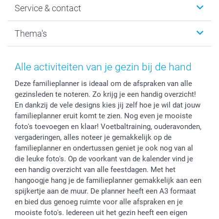
Service & contact
Fotocadeaus
Vacatures
Kalenders & agenda's
Sitemap
Service & Contact
Thema's
Kaarten
Bestelproces
Tevredenheidsgarantie
Voorwaarden
Mijn account
Kerst
Herroepingsrecht
Mijn orderstatus
Baby
Alle activiteiten van je gezin bij de hand
Privacy
smartbonus
Moederdag
Deze familieplanner is ideaal om de afspraken van alle
Cookiebeleid
smartfriends
Vaderdag
gezinsleden te noteren. Zo krijg je een handig overzicht!
Reviews
service@smartphoto.nl
Huwelijk
En dankzij de vele designs kies jij zelf hoe je wil dat jouw
Prijslijst
Affiliate partnerprogramma
familieplanner eruit komt te zien. Nog even je mooiste
Investor Relations
Partnerships
foto's toevoegen en klaar! Voetbaltraining, ouderavonden,
vergaderingen, alles noteer je gemakkelijk op de
Influencer partnerprogramma
familieplanner en ondertussen geniet je ook nog van al
die leuke foto's. Op de voorkant van de kalender vind je
een handig overzicht van alle feestdagen. Met het
hangoogje hang je de familieplanner gemakkelijk aan een
spijkertje aan de muur. De planner heeft een A3 formaat
en bied dus genoeg ruimte voor alle afspraken en je
mooiste foto's. Iedereen uit het gezin heeft een eigen