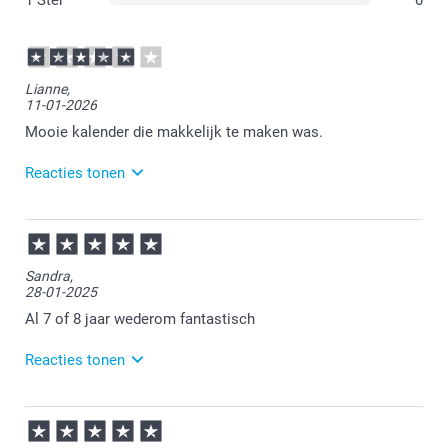
1 Ster
0
Lianne,
11-01-2026
Mooie kalender die makkelijk te maken was.
Reacties tonen
12-01-2026
11:21
Dat is goed om te lezen.
Sandra,
28-01-2025
Veel plezier van de kalender.
Al 7 of 8 jaar wederom fantastisch
Reacties tonen
29-01-2025
14:30
Bedankt voor je review. Wat ontzettend fijn dat je nog