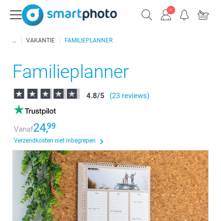
VAKANTIE
FAMILIEPLANNER
Familieplanner
4.8
/
5
(23 reviews)
24,
99
Vanaf
Verzendkosten niet inbegrepen