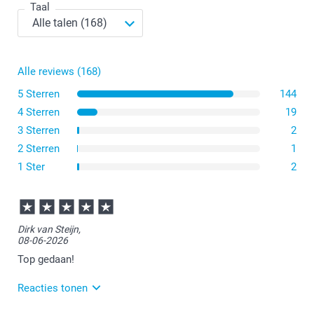
Taal
Het kleine formaat heeft afmetingen van 14 cm breed
en 30 cm hoog. Dit is een compacte en handige optie.
Als je de voorkeur geeft aan een standaardformaat, kies
dan voor onze A4-verjaardagskalender met afmetingen
van 21 x 29,7 cm.
Alle reviews (168)
Voor wie op zoek is naar een originele optie, bieden we
ook een vierkante verjaardagskalender aan van 29 x 29
5 Sterren
144
cm.
4 Sterren
19
3 Sterren
2
2 Sterren
1
1 Ster
2
Dirk van Steijn,
08-06-2026
Top gedaan!
Reacties tonen