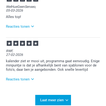
Bedankt voor je review. Wat fijn om te lezen dat je
WelHueGeenSenseo,
makkelijk overweg kunt met ons
05-03-2026
ontwerpprogramma. Heel veel plezier van de
kalender!
Alles top!
Reacties tonen
06-03-2026
08:38
Bedankt voor je review. Wat fijn dat je blij bent met je
RWF,
verjaardagskalender. Heel veel plezier er van!
27-02-2026
kalender ziet er mooi uit, programma gaat eenvoudig. Enige
minpuntje is dat je afhankelijk bent van sjablonen voor de
foto's, daar ben je aangebonden. Ook snelle levertijd
Reacties tonen
27-02-2026
13:17
Bedankt voor je review. Heel fijn dat je blij bent met
Laat meer zien
je kalender en de snelle levertijd. Wij gaan het eens