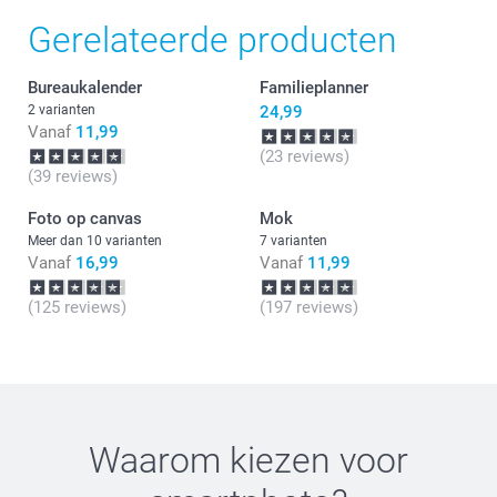
meenemen als tip! Wij wensen je veel plezier van de
Gerelateerde producten
verjaardagskalender.
Bureaukalender
Familieplanner
2 varianten
24,99
Vanaf
11,99
(23 reviews)
(39 reviews)
Foto op canvas
Mok
Meer dan 10 varianten
7 varianten
Vanaf
16,99
Vanaf
11,99
(125 reviews)
(197 reviews)
Waarom kiezen voor