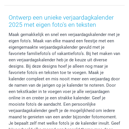
Voorwaarden
Mijn account
Kerst
Herroepingsrecht
Mijn orderstatus
Baby
Ontwerp een unieke verjaardagkalender
Privacy
smartbonus
Moederdag
2025 met eigen foto's en teksten
Cookiebeleid
smartfriends
Vaderdag
Maak gemakkelijk en snel een verjaardagskalender met je
Reviews
service@smartphoto.nl
Huwelijk
eigen foto's. Maak van elke maand een feestje met een
Prijslijst
Affiliate partnerprogramma
eigengemaakte verjaardagskalender gevuld met je
Investor Relations
Partnerships
favoriete familiefoto’s of vakantiefoto’s. Bij het maken van
Influencer partnerprogramma
een verjaardagskalender heb je de keuze uit diverse
designs. Bij deze designs hoef je alleen nog maar je
favoriete foto's en teksten toe te voegen. Maak je
kalender compleet en mis nooit meer een verjaardag door
de namen van de jarigen op je kalender te noteren. Door
een tekstkader in te voegen voer je alle verjaardagen
online in en creëer je een strakke kalender. Geef je
mooiste foto's de aandacht. Een persoonlijke
verjaardagskalender geeft je de mogelijkheid om iedere
maand te genieten van een ander bijzonder fotomoment.
Je bepaalt zelf met welke foto’s je de kalender invult. Geef