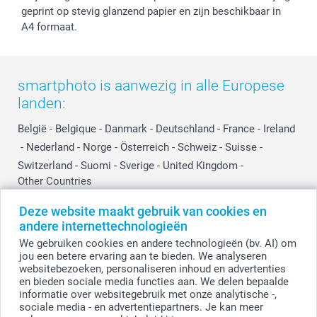
geprint op stevig glanzend papier en zijn beschikbaar in
A4 formaat.
smartphoto is aanwezig in alle Europese
landen:
België
-
Belgique
-
Danmark
-
Deutschland
-
France
-
Ireland
-
Nederland
-
Norge
-
Österreich
-
Schweiz
-
Suisse
-
Switzerland
-
Suomi
-
Sverige
-
United Kingdom
-
Other Countries
Deze website maakt gebruik van cookies en
andere internettechnologieën
Alle prijzen zijn in EURO (€) inclusief BTW en exclusief verzendkosten.
We gebruiken cookies en andere technologieën (bv. AI) om
jou een betere ervaring aan te bieden. We analyseren
websitebezoeken, personaliseren inhoud en advertenties
en bieden sociale media functies aan. We delen bepaalde
© smartphoto group. Alle rechten voorbehouden.
Disclaimer
informatie over websitegebruik met onze analytische -,
sociale media - en advertentiepartners. Je kan meer