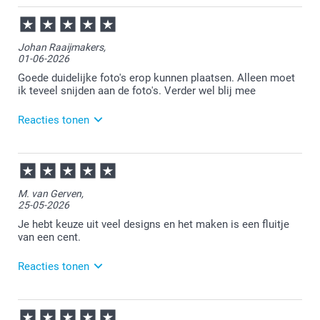
09-06-2026
11:11
Bedankt voor je review. Goed om te horen dat je
Johan Raaijmakers,
tevreden bent met je bestelde verjaardagskalender.
01-06-2026
Heel veel plezier ervan en we zien je graag nog eens
terug.
Goede duidelijke foto's erop kunnen plaatsen. Alleen moet
ik teveel snijden aan de foto's. Verder wel blij mee
Reacties tonen
01-06-2026
13:17
Dat is goed te lezen.
M. van Gerven,
25-05-2026
Heel veel plezier van de kalender!
Je hebt keuze uit veel designs en het maken is een fluitje
van een cent.
Reacties tonen
27-05-2026
17:24