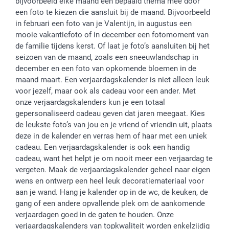
bijvoorbeeld elke maand een bepaald thema mee door
een foto te kiezen die aansluit bij de maand. Bijvoorbeeld
in februari een foto van je Valentijn, in augustus een
mooie vakantiefoto of in december een fotomoment van
de familie tijdens kerst. Of laat je foto’s aansluiten bij het
seizoen van de maand, zoals een sneeuwlandschap in
december en een foto van opkomende bloemen in de
maand maart. Een verjaardagskalender is niet alleen leuk
voor jezelf, maar ook als cadeau voor een ander. Met
onze verjaardagskalenders kun je een totaal
gepersonaliseerd cadeau geven dat jaren meegaat. Kies
de leukste foto’s van jou en je vriend of vriendin uit, plaats
deze in de kalender en verras hem of haar met een uniek
cadeau. Een verjaardagskalender is ook een handig
cadeau, want het helpt je om nooit meer een verjaardag te
vergeten. Maak de verjaardagskalender geheel naar eigen
wens en ontwerp een heel leuk decoratiemateriaal voor
aan je wand. Hang je kalender op in de wc, de keuken, de
gang of een andere opvallende plek om de aankomende
verjaardagen goed in de gaten te houden. Onze
verjaardagskalenders van topkwaliteit worden enkelzijdig