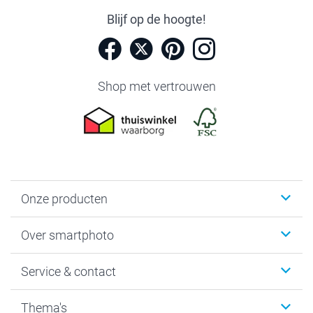
Blijf op de hoogte!
Shop met vertrouwen
Onze producten
Foto's afdrukken
Over smartphoto
Fotoboeken
Wanddecoratie
smartphoto
Service & contact
Fotocadeaus
Vacatures
Kalenders & agenda's
Sitemap
Service & Contact
Thema's
Kaarten
Bestelproces
Tevredenheidsgarantie